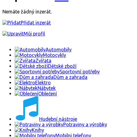
Nemáte žádný inzerát.
Přidat inzerát
Můj profil
Automobily
Motocykly
Zvířata
Dětské zboží
Sportovní potřeby
Dům a zahrada
Elektro
Nábytek
Oblečení
Hudební nástroje
Potraviny a výrobky
Knihy
Mobilni telefony