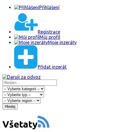
Přihlášení
Registrace
Můj profil
Moje inzeráty
Přidat inzerát
Hledej
Všetaty