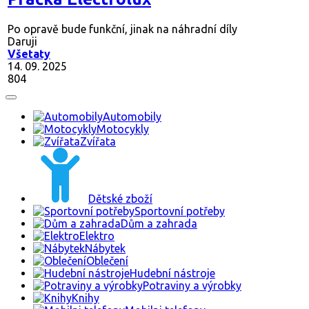
Po opravě bude funkční, jinak na náhradní díly
Daruji
Všetaty
14. 09. 2025
804
Automobily
Motocykly
Zvířata
Dětské zboží
Sportovní potřeby
Dům a zahrada
Elektro
Nábytek
Oblečení
Hudební nástroje
Potraviny a výrobky
Knihy