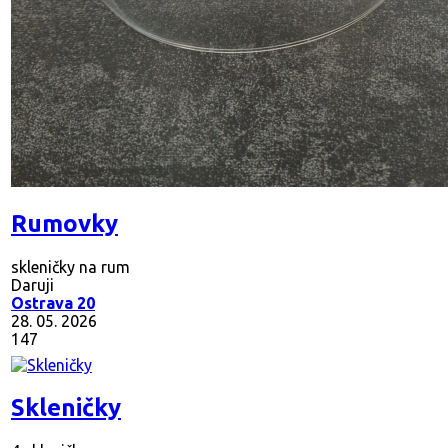
Rumovky
skleničky na rum
Daruji
Ostrava 20
28. 05. 2026
147
Skleničky