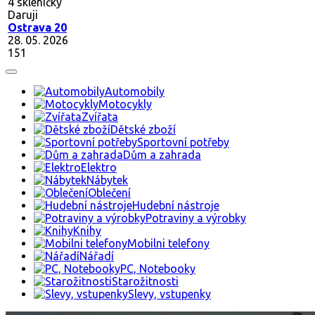
4 skleničky
Daruji
Ostrava 20
28. 05. 2026
151
Automobily
Motocykly
Zvířata
Dětské zboží
Sportovní potřeby
Dům a zahrada
Elektro
Nábytek
Oblečení
Hudební nástroje
Potraviny a výrobky
Knihy
Mobilni telefony
Nářadí
PC, Notebooky
Starožitnosti
Slevy, vstupenky