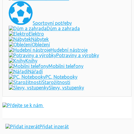
Sportovní potřeby
Dům a zahrada
Elektro
Nábytek
Oblečení
Hudební nástroje
Potraviny a výrobky
Knihy
Mobilni telefony
Nářadí
PC, Notebooky
Starožitnosti
Slevy, vstupenky
Přidat inzerát