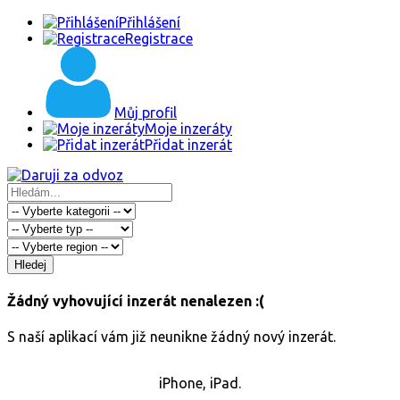
Přihlášení
Registrace
Můj profil
Moje inzeráty
Přidat inzerát
Hledej
Žádný vyhovující inzerát nenalezen :(
S naší aplikací vám již neunikne žádný nový inzerát.
iPhone, iPad.