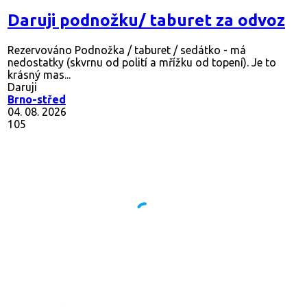
Daruji podnožku/ taburet za odvoz
Rezervováno
Podnožka / taburet / sedátko - má
nedostatky (skvrnu od polití a mřížku od topení). Je to
krásný mas...
Daruji
Brno-střed
04. 08. 2026
105