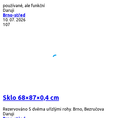
používané, ale funkční
Daruji
Brno-střed
10. 07. 2026
107
Sklo 68×87×0,4 cm
Rezervováno
S dvěma uřízlými rohy. Brno, Bezručova
Daruji