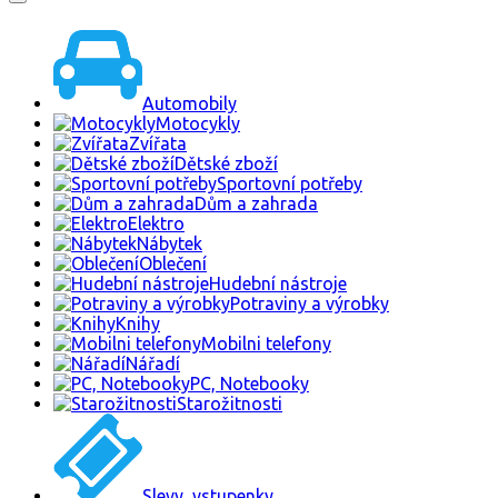
Automobily
Motocykly
Zvířata
Dětské zboží
Sportovní potřeby
Dům a zahrada
Elektro
Nábytek
Oblečení
Hudební nástroje
Potraviny a výrobky
Knihy
Mobilni telefony
Nářadí
PC, Notebooky
Starožitnosti
Slevy, vstupenky