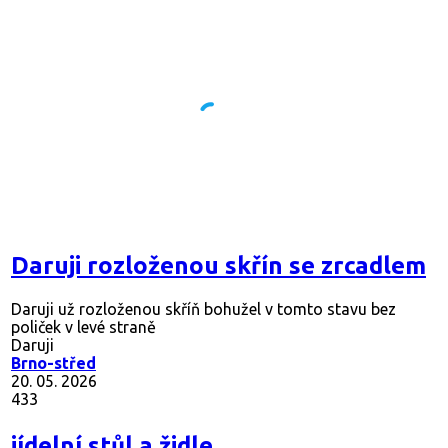
Daruji rozloženou skřín se zrcadlem
Daruji už rozloženou skříň bohužel v tomto stavu bez
poliček v levé straně
Daruji
Brno-střed
20. 05. 2026
433
jídelní stůl a židle