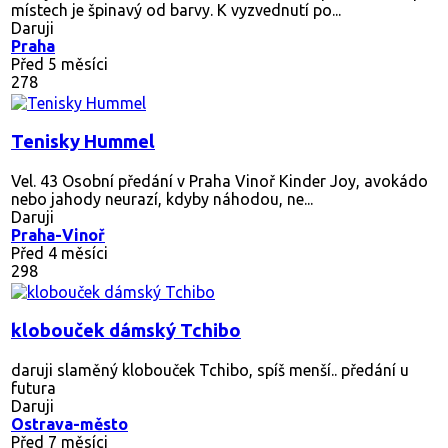
místech je špinavý od barvy. K vyzvednutí po...
Daruji
Praha
Před 5 měsíci
278
Tenisky Hummel
Vel. 43 Osobní předání v Praha Vinoř Kinder Joy, avokádo
nebo jahody neurazí, kdyby náhodou, ne...
Daruji
Praha-Vinoř
Před 4 měsíci
298
klobouček dámský Tchibo
daruji slaměný klobouček Tchibo, spíš menší.. předání u
futura
Daruji
Ostrava-město
Před 7 měsíci