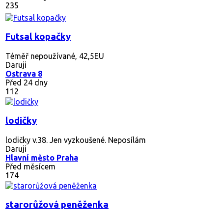
235
Futsal kopačky
Téměř nepoužívané, 42,5EU
Daruji
Ostrava 8
Před 24 dny
112
lodičky
lodičky v.38. Jen vyzkoušené. Neposílám
Daruji
Hlavní město Praha
Před měsícem
174
starorůžová peněženka