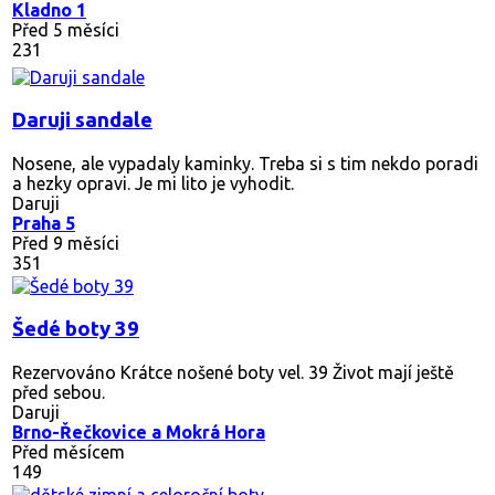
Kladno 1
Před 5 měsíci
231
Daruji sandale
Nosene, ale vypadaly kaminky. Treba si s tim nekdo poradi
a hezky opravi. Je mi lito je vyhodit.
Daruji
Praha 5
Před 9 měsíci
351
Šedé boty 39
Rezervováno
Krátce nošené boty vel. 39 Život mají ještě
před sebou.
Daruji
Brno-Řečkovice a Mokrá Hora
Před měsícem
149