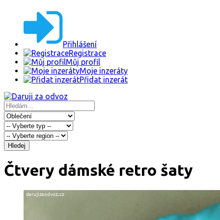
Přihlášení
Registrace
Můj profil
Moje inzeráty
Přidat inzerát
Hledej
Čtvery dámské retro šaty