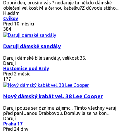
Dobrý den, prosím vás ? nedaruje tu někdo dámské
oblečení velikost M a černou kabelku?Z důvodu stěho...
Hledám
Cvikov
Před 10 měsíci
384
Daruji dámské sandály
Daruji dámské bílé sandály, velikost 36.
Daruji
Hostomice pod Brdy
Před 2 měsíci
177
Nový dámský kabát vel. 38 Lee Cooper
Daruji pouze serióznímu zájemci. Tímto všechny varuji
před paní Janou Drábkovou. Domluvila se na kon...
Daruji
Praha 17
Před 24 dny