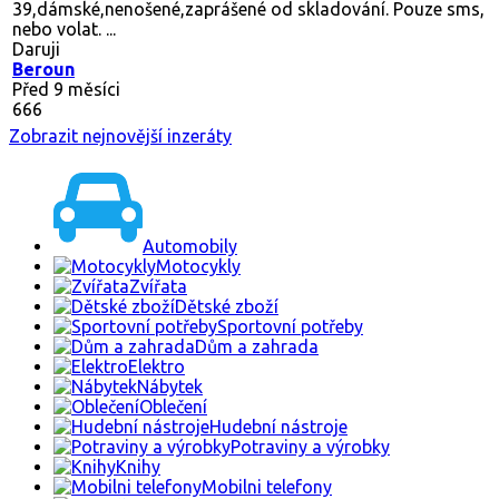
39,dámské,nenošené,zaprášené od skladování. Pouze sms,
nebo volat. ...
Daruji
Beroun
Před 9 měsíci
666
Zobrazit nejnovější inzeráty
Automobily
Motocykly
Zvířata
Dětské zboží
Sportovní potřeby
Dům a zahrada
Elektro
Nábytek
Oblečení
Hudební nástroje
Potraviny a výrobky
Knihy
Mobilni telefony