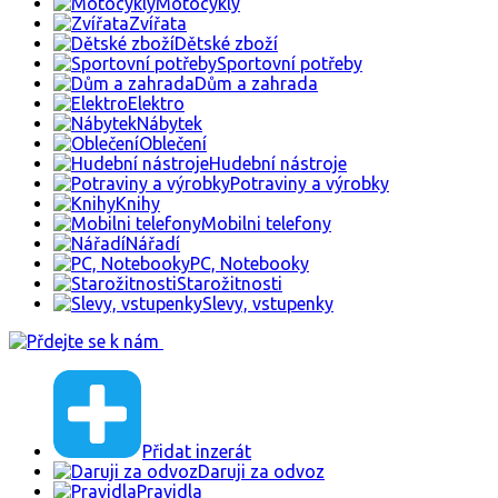
Motocykly
Zvířata
Dětské zboží
Sportovní potřeby
Dům a zahrada
Elektro
Nábytek
Oblečení
Hudební nástroje
Potraviny a výrobky
Knihy
Mobilni telefony
Nářadí
PC, Notebooky
Starožitnosti
Slevy, vstupenky
Přidat inzerát
Daruji za odvoz
Pravidla