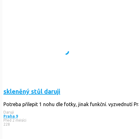
skleněný stůl daruji
Potreba přilepit 1 nohu dle fotky, jinak funkční. vyzvednutí P
Daruji
Praha 9
Před 2 měsíci
228