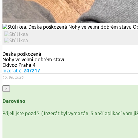
Deska poškozená
Nohy ve velmi dobrém stavu
Odvoz Praha 4
Inzerát č.
247217
15. 06. 2026
×
Darováno
Přijeli jste pozdě :( Inzerát byl vymazán. S naší aplikací vám 