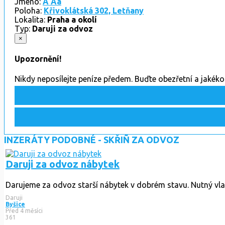
Jméno:
A Aa
Poloha:
Křivoklátská 302, Letňany
Lokalita:
Praha a okolí
Typ:
Daruji za odvoz
×
Upozornění!
Nikdy neposílejte peníze předem. Buďte obezřetní a jakék
INZERÁTY PODOBNÉ - SKŘIÑ ZA ODVOZ
Daruji za odvoz nábytek
Darujeme za odvoz starší nábytek v dobrém stavu. Nutný vla
Daruji
Byšice
Před 4 měsíci
361