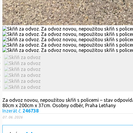
Za odvoz novou, nepoužitou skříň s policemi – stav odpovídá
80cm x 200cm x 37cm. Osobny odběr, Praha Letñany
Inzerát č.
246738
07. 06. 2026