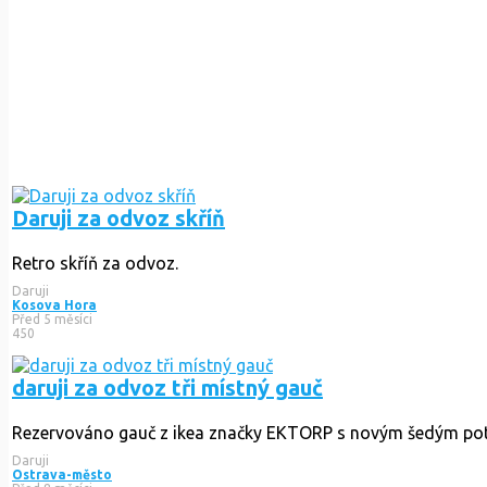
Daruji za odvoz skříň
Retro skříň za odvoz.
Daruji
Kosova Hora
Před 5 měsíci
450
daruji za odvoz tři místný gauč
Rezervováno
gauč z ikea značky EKTORP s novým šedým pot
Daruji
Ostrava-město