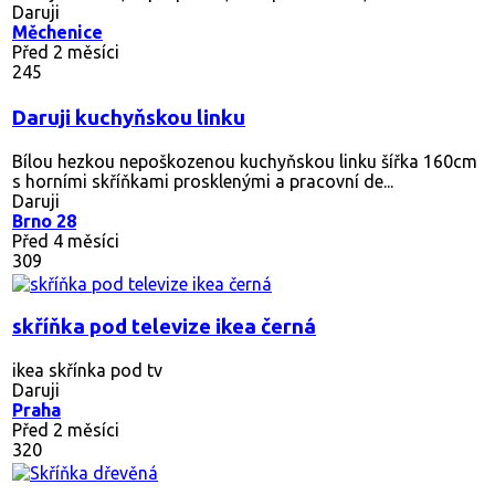
Daruji
Měchenice
Před 2 měsíci
245
Daruji kuchyňskou linku
Bílou hezkou nepoškozenou kuchyňskou linku šířka 160cm
s horními skříňkami prosklenými a pracovní de...
Daruji
Brno 28
Před 4 měsíci
309
skříňka pod televize ikea černá
ikea skřínka pod tv
Daruji
Praha
Před 2 měsíci
320