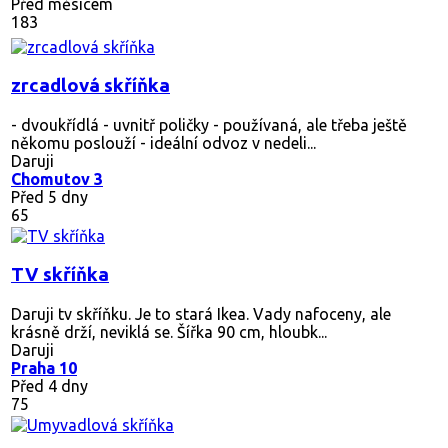
Před měsícem
183
zrcadlová skříňka
- dvoukřídlá - uvnitř poličky - používaná, ale třeba ještě
někomu poslouží - ideální odvoz v nedeli...
Daruji
Chomutov 3
Před 5 dny
65
TV skříňka
Daruji tv skříňku. Je to stará Ikea. Vady nafoceny, ale
krásně drží, neviklá se. Šířka 90 cm, hloubk...
Daruji
Praha 10
Před 4 dny
75