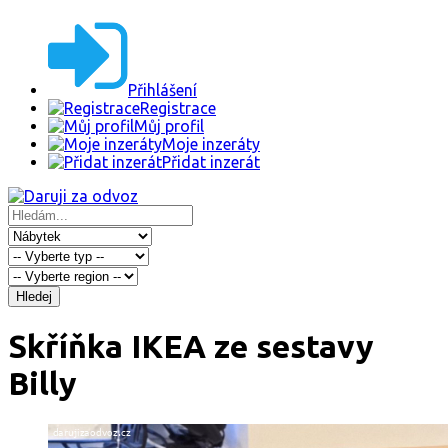
Přihlášení
Registrace
Můj profil
Moje inzeráty
Přidat inzerát
Hledej
Skříňka IKEA ze sestavy
Billy