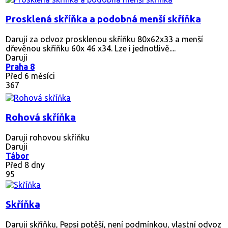
Prosklená skříňka a podobná menší skříňka
Darují za odvoz prosklenou skříňku 80x62x33 a menší
dřevěnou skříňku 60x 46 x34. Lze i jednotlivě....
Daruji
Praha 8
Před 6 měsíci
367
Rohová skříňka
Daruji rohovou skříňku
Daruji
Tábor
Před 8 dny
95
Skříňka
Daruji skříňku, Pepsi potěší, není podmínkou, vlastní odvoz