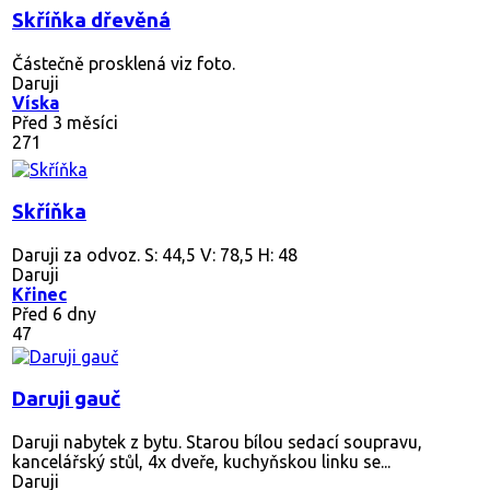
Skříňka dřevěná
Částečně prosklená viz foto.
Daruji
Víska
Před 3 měsíci
271
Skříňka
Daruji za odvoz. S: 44,5 V: 78,5 H: 48
Daruji
Křinec
Před 6 dny
47
Daruji gauč
Daruji nabytek z bytu. Starou bílou sedací soupravu,
kancelářský stůl, 4x dveře, kuchyňskou linku se...
Daruji