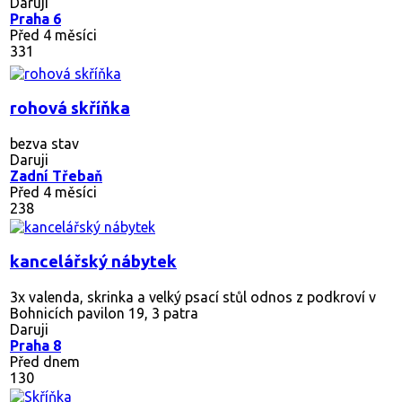
Daruji
Praha 6
Před 4 měsíci
331
rohová skříňka
bezva stav
Daruji
Zadní Třebaň
Před 4 měsíci
238
kancelářský nábytek
3x valenda, skrinka a velký psací stůl odnos z podkroví v
Bohnicích pavilon 19, 3 patra
Daruji
Praha 8
Před dnem
130