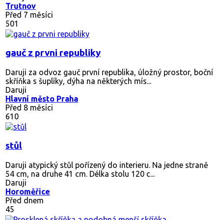
Trutnov
Před 7 měsíci
501
gauč z prvni republiky
Daruji za odvoz gauč první republika, úložný prostor, boční
skříňka s šuplíky, dýha na některých mís...
Daruji
Hlavní město Praha
Před 8 měsíci
610
stůl
Daruji atypický stůl pořízený do interieru. Na jedne straně
54 cm, na druhe 41 cm. Délka stolu 120 c...
Daruji
Horoměřice
Před dnem
45