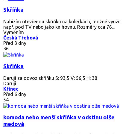
Skříňka
Nabízím otevřenou skříňku na kolečkách, možné využít
např. pod TV nebo jako knihovnu. Rozměry cca 76...
Vyměním
Česká Třebová
Před 3 dny
36
Skříňka
Daruji za odvoz skříňku S: 93,5 V: 56,5 H: 38
Daruji
Křinec
Před 6 dny
54
komoda nebo menší skříňka v odstínu olše
medová