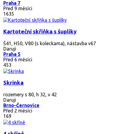
Praha 7
Před 9 měsíci
1635
Kartoteční skříňka s šuplíky
Š41, H50, V80 (s koleckama), nástavba v67
Daruji
Praha 5
Před 6 měsíci
453
Skrinka
rozemery s 80, h 32, v 42
Daruji
Brno-Černovice
Před 2 měsíci
169
4 skříně