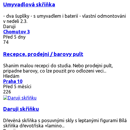
Umyvadlová skříňka
- dva šuplíky - s umyvadlem i baterií - vlastní odmontováni
v nedeli 2.3.
Daruji
Chomutov 3
Před 5 dny
74
Recepce, prodejni / barovy pult
Shanim malou recepci do studia. Nebo prodejni pult,
pripadne barovy, co lze pouzit pro odlozeni veci...
Hledám
Praha 10
Před 5 měsíci
226
Daruji skříňku
Dřevěná skříňka s posuvnými skly s leptanými figurami Bílá
skříňka dřevotříska +lamino...