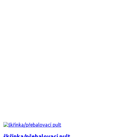
škřínka/přebalovací pult