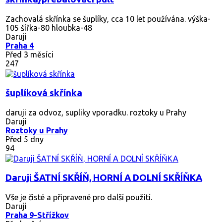
Zachovalá skřínka se šuplíky, cca 10 let používána. výška-
105 šířka-80 hloubka-48
Daruji
Praha 4
Před 3 měsíci
247
šuplíková skřínka
daruji za odvoz, supliky vporadku. roztoky u Prahy
Daruji
Roztoky u Prahy
Před 5 dny
94
Daruji ŠATNÍ SKŘÍŇ, HORNÍ A DOLNÍ SKŘÍŇKA
Vše je čisté a připravené pro další použití.
Daruji
Praha 9-Střížkov