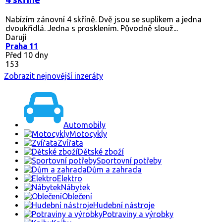
Nabízím zánovní 4 skříně. Dvě jsou se suplíkem a jedna
dvoukřídlá. Jedna s prosklením. Původně slouž...
Daruji
Praha 11
Před 10 dny
153
Zobrazit nejnovější inzeráty
Automobily
Motocykly
Zvířata
Dětské zboží
Sportovní potřeby
Dům a zahrada
Elektro
Nábytek
Oblečení
Hudební nástroje
Potraviny a výrobky