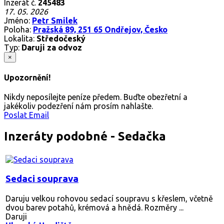
Inzerát č.
245483
17. 05. 2026
Jméno:
Petr Smilek
Poloha:
Pražská 89, 251 65 Ondřejov, Česko
Lokalita:
Středočeský
Typ:
Daruji za odvoz
×
Upozornění!
Nikdy neposílejte peníze předem. Buďte obezřetní a
jakékoliv podezření nám prosím nahlašte.
Poslat Email
Inzeráty podobné - Sedačka
Sedaci souprava
Daruju velkou rohovou sedací soupravu s křeslem, včetně
dvou barev potahů, krémová a hnědá. Rozměry ...
Daruji