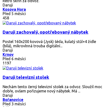
Retro skříň za odvoz.
Daruji
Kosova Hora
Před 5 měsíci
458
Daruji zachovalý, opotřebovaný nábytek
Postel 160x200 kovová (Jysk) šéda, kulatý stůl+4 židle
(bílá), mikrovlnná trouba digitální...
Daruji
Krnov
Před 6 měsíci
1197
Daruji televizní stolek
Nechám tento černý televizní stolek za odvoz. Sloužil moc
dobře, ovšem pořizujeme nový nábytek. Má ...
Daruji
Bořanovice
Před 3 měsíci