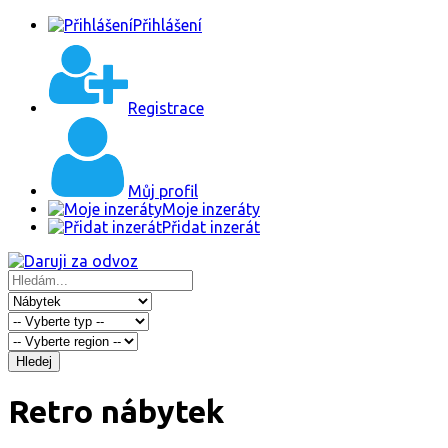
Přihlášení
Registrace
Můj profil
Moje inzeráty
Přidat inzerát
Hledej
Retro nábytek