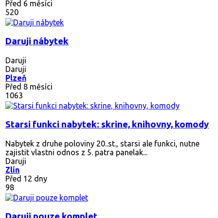
Před 6 měsíci
520
Daruji nábytek
Daruji
Daruji
Plzeň
Před 8 měsíci
1063
Starsi funkci nabytek: skrine, knihovny, komody
Nabytek z druhe poloviny 20..st., starsi ale funkci, nutne
zajistit vlastni odnos z 5. patra panelak...
Daruji
Zlín
Před 12 dny
98
Daruji pouze komplet