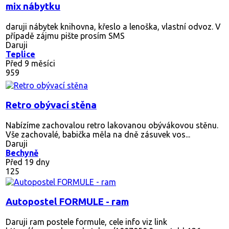
mix nábytku
daruji nábytek knihovna, křeslo a lenoška, vlastní odvoz. V
případě zájmu pište prosím SMS
Daruji
Teplice
Před 9 měsíci
959
Retro obývací stěna
Nabízíme zachovalou retro lakovanou obývákovou stěnu.
Vše zachovalé, babička měla na dně zásuvek vos...
Daruji
Bechyně
Před 19 dny
125
Autopostel FORMULE - ram
Daruji ram postele formule, cele info viz link