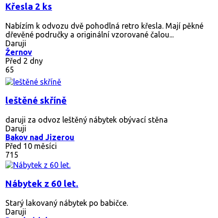
Křesla 2 ks
Nabízím k odvozu dvě pohodlná retro křesla. Mají pěkné
dřevěné područky a originální vzorované čalou...
Daruji
Žernov
Před 2 dny
65
leštěné skříně
daruji za odvoz leštěný nábytek obývací stěna
Daruji
Bakov nad Jizerou
Před 10 měsíci
715
Nábytek z 60 let.
Starý lakovaný nábytek po babičce.
Daruji