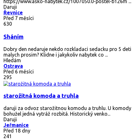
https://www.asko-nabytek.cz/1007050.0-postel-b126m ...
Daruji
Řevnice
Před 7 měsíci
630
Sháním
Dobry den nedaruje nekdo rozkladaci sedacku pro 5 deti
malych prosim? Klidne i jakykoliv nabytek co ...
Hledám
Ostrava
Před 6 měsíci
295
starožitná komoda a truhla
daruji za odvoz starožitnou komodu a truhlu. U komody
bohužel jedná vytráž rozbitá. Historický venko...
Daruji
Jeřmanice
Před 18 dny
241