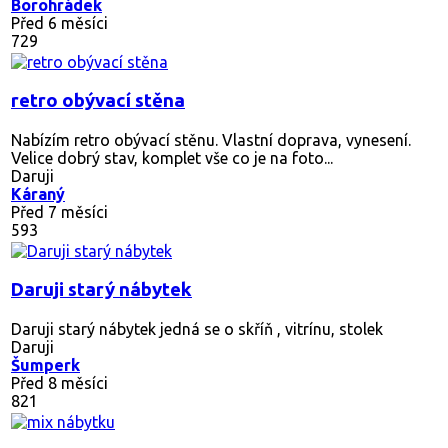
Borohrádek
Před 6 měsíci
729
retro obývací stěna
Nabízím retro obývací stěnu. Vlastní doprava, vynesení.
Velice dobrý stav, komplet vše co je na foto...
Daruji
Káraný
Před 7 měsíci
593
Daruji starý nábytek
Daruji starý nábytek jedná se o skříň , vitrínu, stolek
Daruji
Šumperk
Před 8 měsíci
821