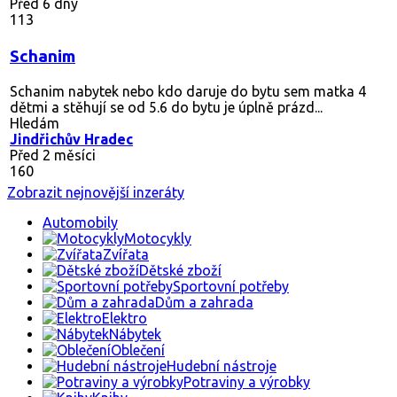
Před 6 dny
113
Schanim
Schanim nabytek nebo kdo daruje do bytu sem matka 4
dětmi a stěhují se od 5.6 do bytu je úplně prázd...
Hledám
Jindřichův Hradec
Před 2 měsíci
160
Zobrazit nejnovější inzeráty
Automobily
Motocykly
Zvířata
Dětské zboží
Sportovní potřeby
Dům a zahrada
Elektro
Nábytek
Oblečení
Hudební nástroje
Potraviny a výrobky