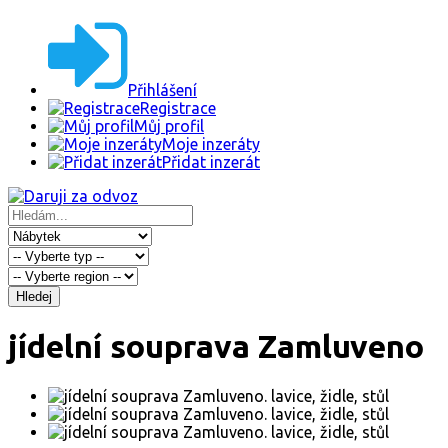
Přihlášení
Registrace
Můj profil
Moje inzeráty
Přidat inzerát
Hledej
jídelní souprava Zamluveno