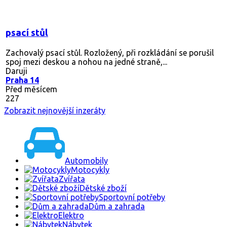
psací stůl
Zachovalý psací stůl. Rozložený, při rozkládání se porušil
spoj mezi deskou a nohou na jedné straně,...
Daruji
Praha 14
Před měsícem
227
Zobrazit nejnovější inzeráty
Automobily
Motocykly
Zvířata
Dětské zboží
Sportovní potřeby
Dům a zahrada
Elektro
Nábytek