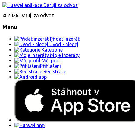
© 2026 Daruji za odvoz
Menu
Přidat inzerát
Úvod - hledej
Kategorie
Moje inzeráty
Můj profil
Přihlášení
Registrace