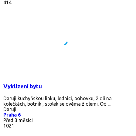
414
Vyklízení bytu
Daruji kuchyňskou linku, lednici, pohovku, židli na
kolečkách, botník , stolek se dvěma židlemi. Od ...
Daruji
Praha 6
Před 3 měsíci
1021