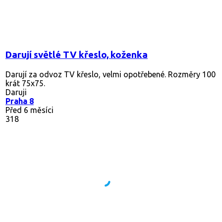
Darují světlé TV křeslo, koženka
Darují za odvoz TV křeslo, velmi opotřebené. Rozměry 100
krát 75x75.
Daruji
Praha 8
Před 6 měsíci
318