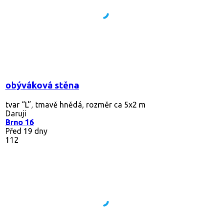
obýváková stěna
tvar “L”, tmavě hnědá, rozměr ca 5x2 m
Daruji
Brno 16
Před 19 dny
112