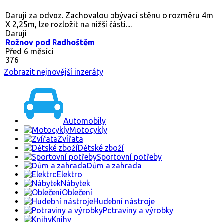
Daruji za odvoz. Zachovalou obývací stěnu o rozměru 4m
X 2,25m, lze rozložit na nižší části....
Daruji
Rožnov pod Radhoštěm
Před 6 měsíci
376
Zobrazit nejnovější inzeráty
Automobily
Motocykly
Zvířata
Dětské zboží
Sportovní potřeby
Dům a zahrada
Elektro
Nábytek
Oblečení
Hudební nástroje
Potraviny a výrobky
Knihy