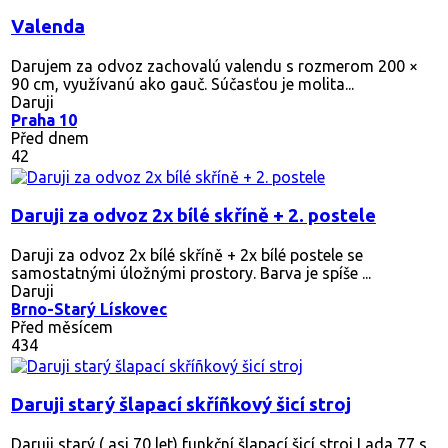
Valenda
Darujem za odvoz zachovalú valendu s rozmerom 200 ×
90 cm, využívanú ako gauč. Súčasťou je molita...
Daruji
Praha 10
Před dnem
42
Daruji za odvoz 2x bílé skříně + 2. postele
Daruji za odvoz 2x bílé skříně + 2x bílé postele se
samostatnými úložnými prostory. Barva je spíše ...
Daruji
Brno-Starý Lískovec
Před měsícem
434
Daruji starý šlapací skříñkový šicí stroj
Daruji starý ( asi 70 let) funkční šlapací šicí stroj Lada 77 s