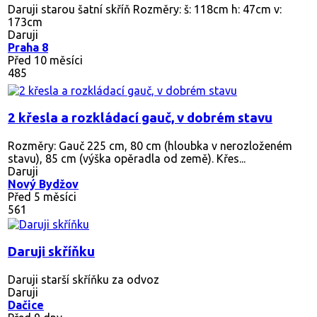
Daruji starou šatní skříň Rozměry: š: 118cm h: 47cm v:
173cm
Daruji
Praha 8
Před 10 měsíci
485
2 křesla a rozkládací gauč, v dobrém stavu
Rozměry: Gauč 225 cm, 80 cm (hloubka v nerozloženém
stavu), 85 cm (výška opěradla od země). Křes...
Daruji
Nový Bydžov
Před 5 měsíci
561
Daruji skříňku
Daruji starší skříňku za odvoz
Daruji
Dačice