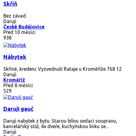
Skříň
Bez závad
Daruji
České Budějovice
Před 10 měsíci
938
Nábytek
Skříně, kredenc Vyzvednutí Rataje u Kroměříže 768 12
Daruji
Kroměříž
Před 8 měsíci
529
Daruji gauč
Daruji nabytek z bytu. Starou bílou sedací soupravu,
kancelářský stůl, 4x dveře, kuchyňskou linku se...
Daruji