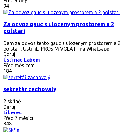
Před 9 dny
94
Za odvoz gauc s ulozenym prostorem a 2
polstari
Dam za odvoz tento gauc s ulozenym prostorem a 2
polstari, Usti nL, PROSIM VOLAT i na Whatsapp
Daruji
Ústí nad Labem
Před měsícem
184
sekretář zachovalý
2 skříně
Daruji
Liberec
Před 7 měsíci
348