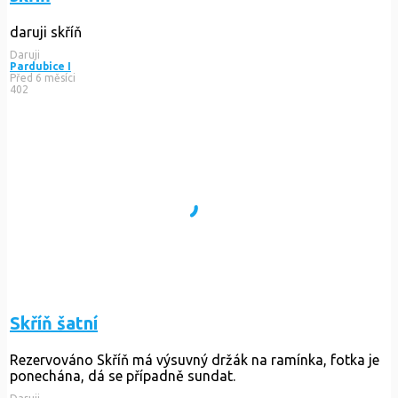
daruji skříň
Daruji
Pardubice I
Před 6 měsíci
402
Skříň šatní
Rezervováno
Skříň má výsuvný držák na ramínka, fotka je
ponechána, dá se případně sundat.