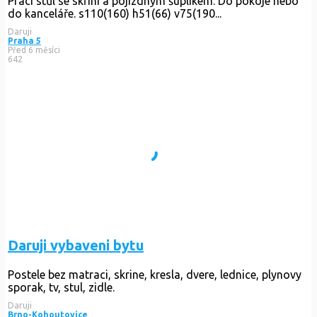
Prací stůl se skříní a pojízdným šuplíkem. Do pokoje nebo
do kanceláře. s110(160) h51(66) v75(190...
Daruji
Praha 5
Před 6 měsíci
642
Daruji vybaveni bytu
Postele bez matraci, skrine, kresla, dvere, lednice, plynovy
sporak, tv, stul, zidle.
Daruji
Brno-Kohoutovice