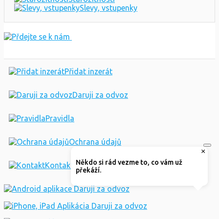
Slevy, vstupenky
Přidat inzerát
Daruji za odvoz
Pravidla
Ochrana údajů
×
Někdo si rád vezme to, co vám už
Kontakt
překáží.