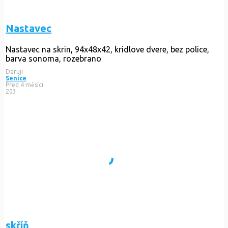
Nastavec
Nastavec na skrin, 94x48x42, kridlove dvere, bez police,
barva sonoma, rozebrano
Daruji
Senice
Před 4 měsíci
203
skříň