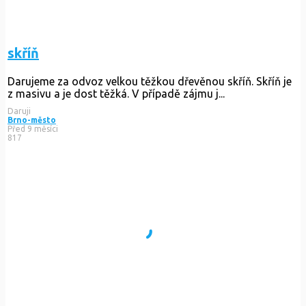
skříň
Darujeme za odvoz velkou těžkou dřevěnou skříň. Skříň je
z masivu a je dost těžká. V případě zájmu j...
Daruji
Brno-město
Před 9 měsíci
817