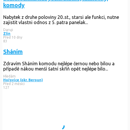
komody
Nabytek z druhe poloviny 20..st., starsi ale funkci, nutne
zajistit vlastni odnos z 5. patra panelak...
Daruji
Zlín
Před 10 dny
83
Sháním
Zdravím Sháním komodu nejlépe černou nebo bílou a
případě nákou menší šatní skříň opět nejlépe bílo...
Hledám
Hořovice (okr. Beroun)
Před 2 měsíci
127