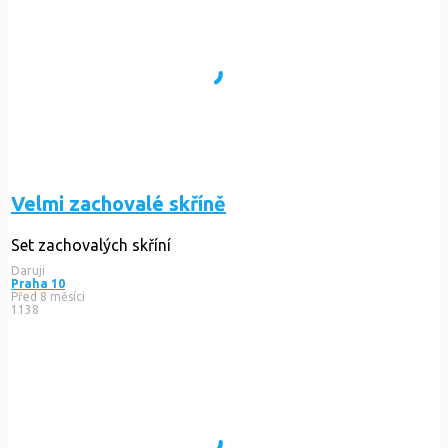
Velmi zachovalé skříně
Set zachovalých skříní
Daruji
Praha 10
Před 8 měsíci
1138