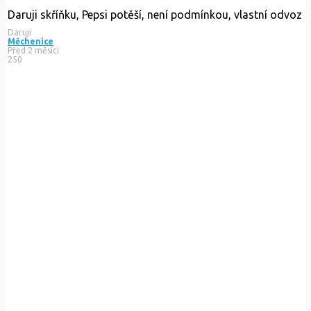
Daruji skříňku, Pepsi potěší, není podmínkou, vlastní odvoz
Daruji
Měchenice
Před 2 měsíci
250