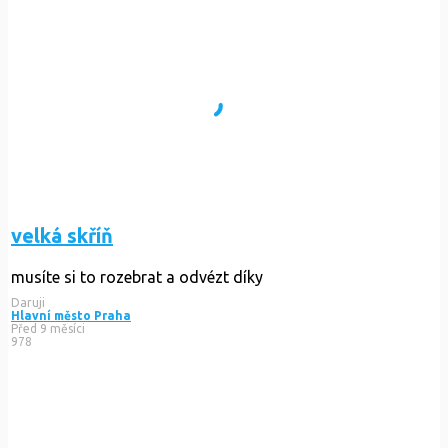
velká skříň
musíte si to rozebrat a odvézt díky
Daruji
Hlavní město Praha
Před 9 měsíci
978