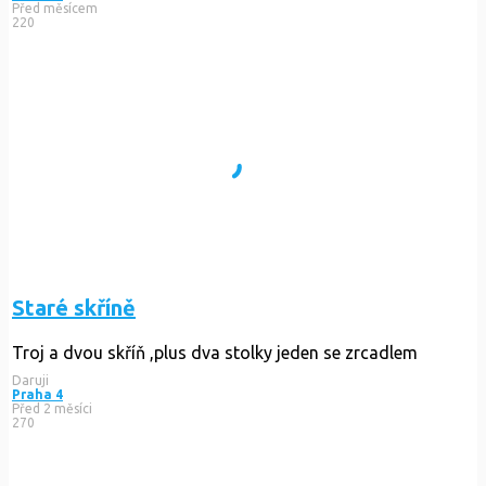
Před měsícem
220
Staré skříně
Troj a dvou skříň ,plus dva stolky jeden se zrcadlem
Daruji
Praha 4
Před 2 měsíci
270