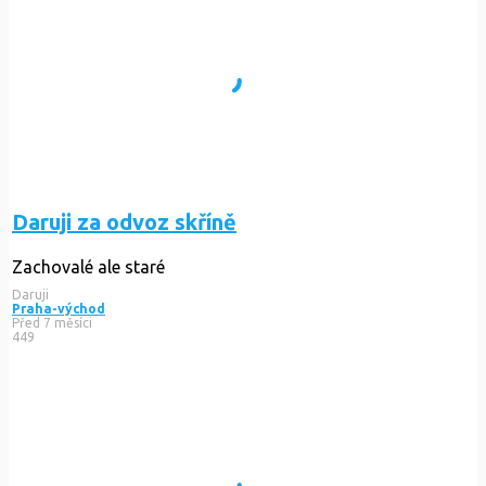
Daruji za odvoz skříně
Zachovalé ale staré
Daruji
Praha-východ
Před 7 měsíci
449