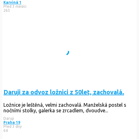
Karviná 1
Před 3 měsíci
265
Daruji za odvoz ložnici z 50let, zachovalá.
Ložnice je leštěná, velmi zachovalá. Manželská postel s
nočními stolky, galerka se zrcadlem, dvoudve...
Daruji
Praha 19
Před 3 dny
64