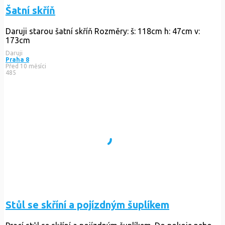
Šatní skříň
Daruji starou šatní skříň Rozměry: š: 118cm h: 47cm v:
173cm
Daruji
Praha 8
Před 10 měsíci
485
Stůl se skříní a pojízdným šuplíkem