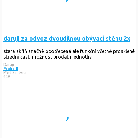
daruji za odvoz dvoudílnou obývací stěnu 2x
stará skříň značně opotřebená ale funkční včetně prosklené
střední části možnost prodat i jednotliv...
Daruji
Praha 8
Před 8 měsíci
649