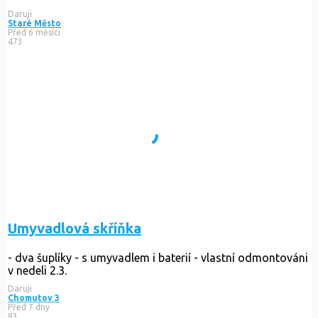
Daruji
Staré Město
Před 6 měsíci
473
Umyvadlová skříňka
- dva šuplíky - s umyvadlem i baterií - vlastní odmontováni
v nedeli 2.3.
Daruji
Chomutov 3
Před 7 dny
83