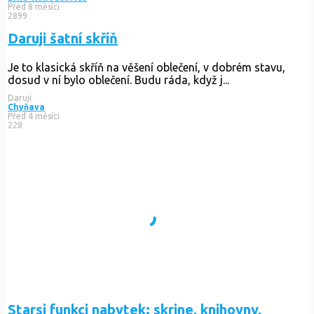
Před 8 měsíci
2899
Daruji šatní skříň
Je to klasická skříň na věšení oblečení, v dobrém stavu,
dosud v ní bylo oblečení. Budu ráda, když j...
Daruji
Chyňava
Před 4 měsíci
228
Starsi funkci nabytek: skrine, knihovny,