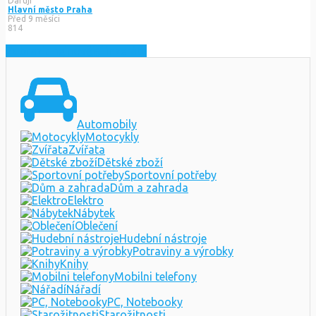
Daruji
Hlavní město Praha
Před 9 měsíci
814
Zobrazit nejnovější inzeráty
Automobily
Motocykly
Zvířata
Dětské zboží
Sportovní potřeby
Dům a zahrada
Elektro
Nábytek
Oblečení
Hudební nástroje
Potraviny a výrobky
Knihy
Mobilni telefony
Nářadí
PC, Notebooky
Starožitnosti