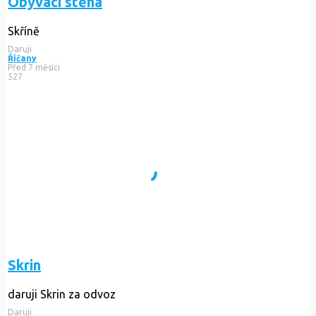
Obývací stěna
Skříně
Daruji
Říčany
Před 7 měsíci
527
Skrin
daruji Skrin za odvoz
Daruji