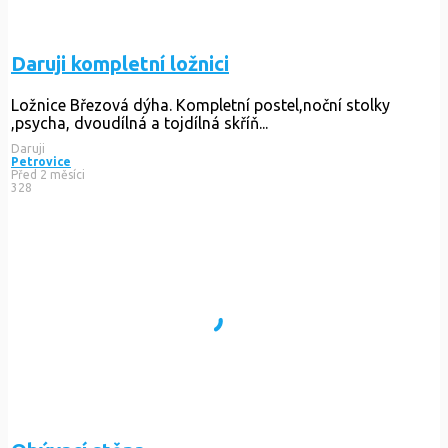
Daruji kompletní ložnici
Ložnice Březová dýha. Kompletní postel,noční stolky
,psycha, dvoudílná a tojdílná skříň...
Daruji
Petrovice
Před 2 měsíci
328