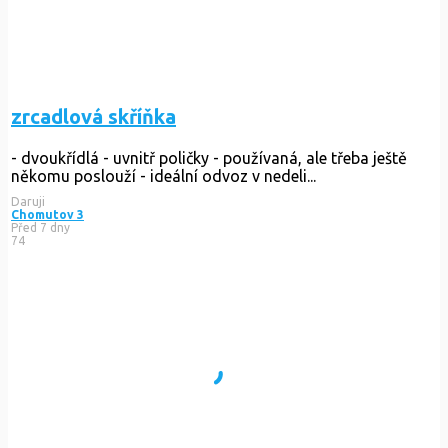
zrcadlová skříňka
- dvoukřídlá - uvnitř poličky - používaná, ale třeba ještě
někomu poslouží - ideální odvoz v nedeli...
Daruji
Chomutov 3
Před 7 dny
74