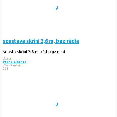
soustava skříní 3,6 m, bez rádia
sousta skříní 3,6 m, rádio již není
Daruji
Praha-Lipence
Před 3 měsíci
261