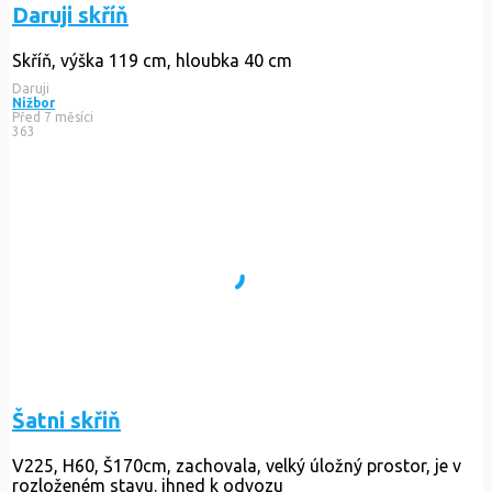
Daruji skříň
Skříň, výška 119 cm, hloubka 40 cm
Daruji
Nižbor
Před 7 měsíci
363
Šatni skřiň
V225, H60, Š170cm, zachovala, velký úložný prostor, je v
rozloženém stavu. ihned k odvozu