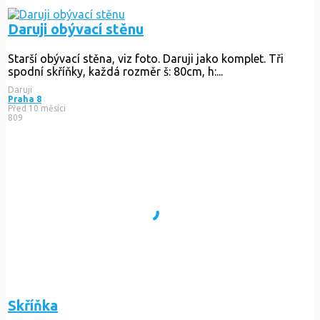
Daruji obývací stěnu
Starší obývací stěna, viz foto. Daruji jako komplet. Tři
spodní skříňky, každá rozměr š: 80cm, h:...
Daruji
Praha 8
Před 10 měsíci
809
Skříňka