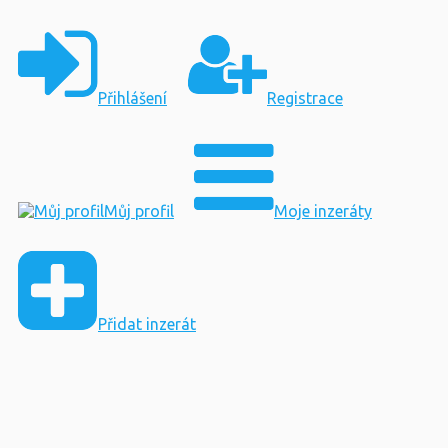
Přihlášení
Registrace
Můj profil
Moje inzeráty
Přidat inzerát
×
Upozornění!
Nikdy neposílejte peníze předem. Buďte obezřetní a