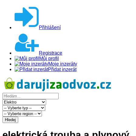
Přihlášení
Registrace
Můj profil
Moje inzeráty
Přidat inzerát
Hledej
elektrická trouba a plynový