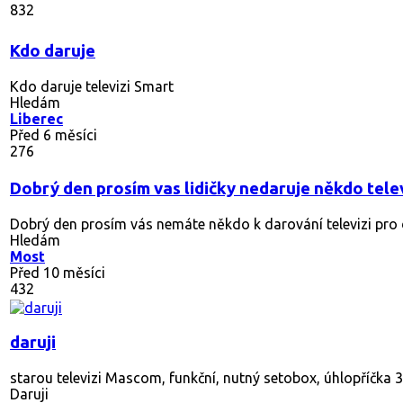
832
Kdo daruje
Kdo daruje televizi Smart
Hledám
Liberec
Před 6 měsíci
276
Dobrý den prosím vas lidičky nedaruje někdo tele
Dobrý den prosím vás nemáte někdo k darování televizi pro 
Hledám
Most
Před 10 měsíci
432
daruji
starou televizi Mascom, funkční, nutný setobox, úhlopříčka 
Daruji