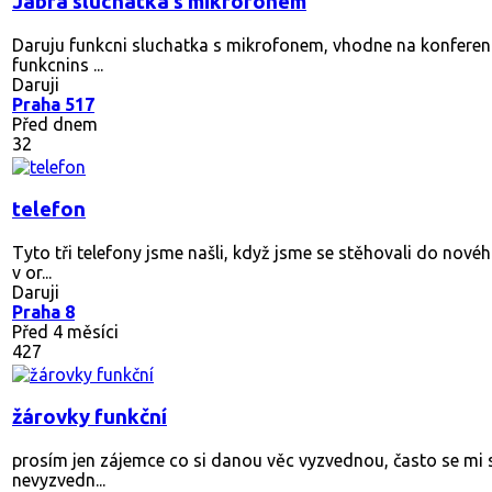
Jabra sluchatka s mikrofonem
Daruju funkcni sluchatka s mikrofonem, vhodne na konferencn
funkcnins ...
Daruji
Praha 517
Před dnem
32
telefon
Tyto tři telefony jsme našli, když jsme se stěhovali do novéh
v or...
Daruji
Praha 8
Před 4 měsíci
427
žárovky funkční
prosím jen zájemce co si danou věc vyzvednou, často se mi s
nevyzvedn...