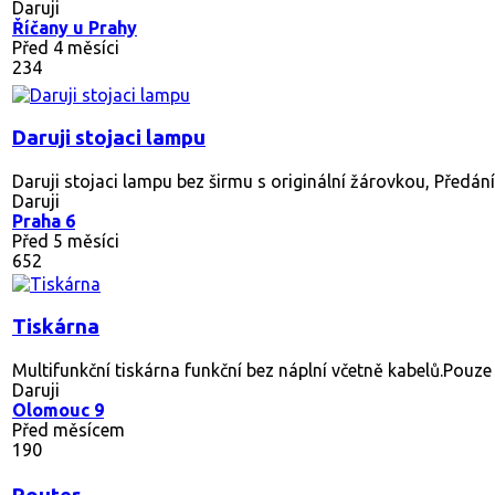
Daruji
Říčany u Prahy
Před 4 měsíci
234
Daruji stojaci lampu
Daruji stojaci lampu bez širmu s originální žárovkou, Předán
Daruji
Praha 6
Před 5 měsíci
652
Tiskárna
Multifunkční tiskárna funkční bez náplní včetně kabelů.Pouze
Daruji
Olomouc 9
Před měsícem
190