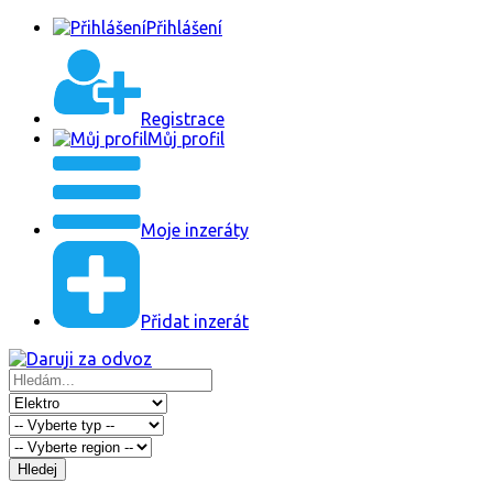
Přihlášení
Registrace
Můj profil
Moje inzeráty
Přidat inzerát
Hledej