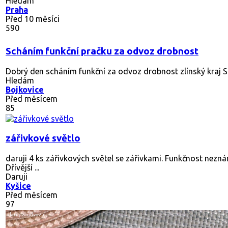
Hledám
Praha
Před 10 měsíci
590
Scháním funkční pračku za odvoz drobnost
Dobrý den scháním funkční za odvoz drobnost zlínský kraj Sl
Hledám
Bojkovice
Před měsícem
85
zářivkové světlo
daruji 4 ks zářivkových světel se zářivkami. Funkčnost nezná
Dřívější ...
Daruji
Kyšice
Před měsícem
97