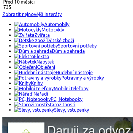
Před 10 měsíci
735
Zobrazit nejnovější inzeráty
Automobily
Motocykly
Zvířata
Dětské zboží
Sportovní potřeby
Dům a zahrada
Elektro
Nábytek
Oblečení
Hudební nástroje
Potraviny a výrobky
Knihy
Mobilni telefony
Nářadí
PC, Notebooky
Starožitnosti
Slevy, vstupenky