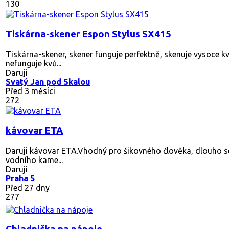
130
Tiskárna-skener Espon Stylus SX415
Tiskárna-skener, skener funguje perfektně, skenuje vysoce k
nefunguje kvů...
Daruji
Svatý Jan pod Skalou
Před 3 měsíci
272
kávovar ETA
Daruji kávovar ETA.Vhodný pro šikovného člověka, dlouho se
vodního kame...
Daruji
Praha 5
Před 27 dny
277