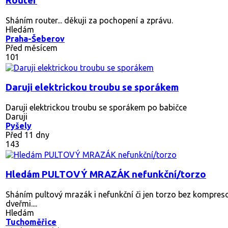
Router
Sháním router... děkuji za pochopení a zprávu.
Hledám
Praha-Šeberov
Před měsícem
101
Daruji elektrickou troubu se sporákem
Daruji elektrickou troubu se sporákem po babičce
Daruji
Pyšely
Před 11 dny
143
Hledám PULTOVÝ MRAZÁK nefunkční/torzo
Sháním pultový mrazák i nefunkční či jen torzo bez kompreso
dveřmi....
Hledám
Tuchoměřice