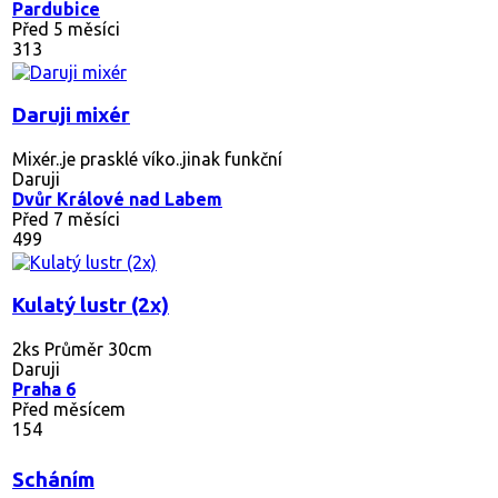
Pardubice
Před 5 měsíci
313
Daruji mixér
Mixér..je prasklé víko..jinak funkční
Daruji
Dvůr Králové nad Labem
Před 7 měsíci
499
Kulatý lustr (2x)
2ks Průměr 30cm
Daruji
Praha 6
Před měsícem
154
Scháním