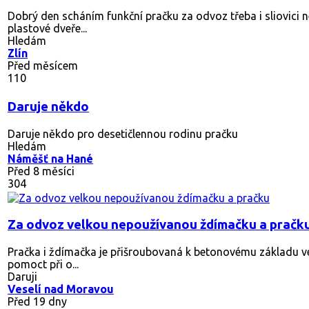
Dobrý den scháním funkční pračku za odvoz třeba i sliovici n
plastové dveře...
Hledám
Zlín
Před měsícem
110
Daruje někdo
Daruje někdo pro desetičlennou rodinu pračku
Hledám
Náměšť na Hané
Před 8 měsíci
304
Za odvoz velkou nepoužívanou ždímačku a pračk
Pračka i ždímačka je přišroubovaná k betonovému základu 
pomoct při o...
Daruji
Veselí nad Moravou
Před 19 dny