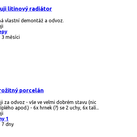
uji litinový radiátor
á vlastní demontáž a odvoz.
ji
epy
 3 měsíci
rožitný porcelán
ji za odvoz - vše ve velmi dobrém stavu (nic
íplého apod.) - 6x hrnek (?) se 2 uchy, 6x talí...
ji
ny 1
 7 dny