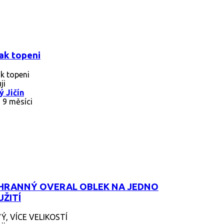
ak topeni
k topeni
ji
 Jičín
 9 měsíci
HRANNÝ OVERAL OBLEK NA JEDNO
ŽITÍ
Ý, VÍCE VELIKOSTÍ