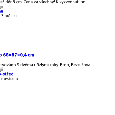
eč děr 9 cm. Cena za všechny! K vyzvednutí po...
ji
ha
 3 měsíci
o 68×87×0,4 cm
ervováno
S dvěma uřízlými rohy. Brno, Bezručova
ji
o-střed
d měsícem