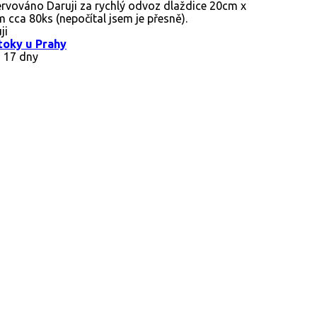
ervováno
Daruji za rychlý odvoz dlaždice 20cm x
 cca 80ks (nepočítal jsem je přesně).
ji
toky u Prahy
 17 dny