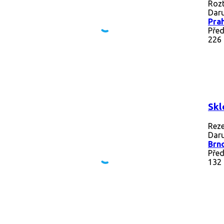
Rozt
Daru
Pra
Před
226
Skl
Rez
Daru
Brn
Pře
132