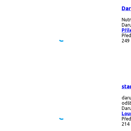
Dar
Nutn
Daru
Příl
Před
249
sta
daru
odšt
Daru
Lou
Před
214