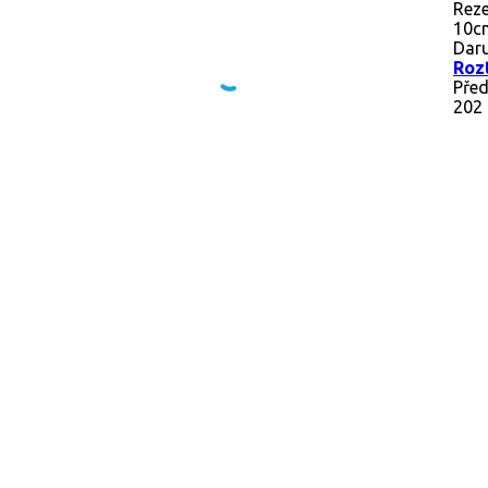
Rez
10cm
Daru
Roz
Před
202