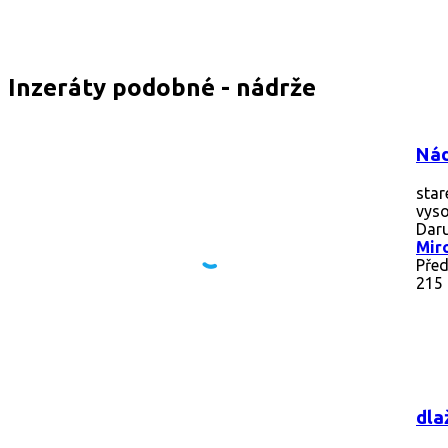
Inzeráty podobné - nádrže
Nád
star
vyso
Daru
Mir
Pře
215
dla