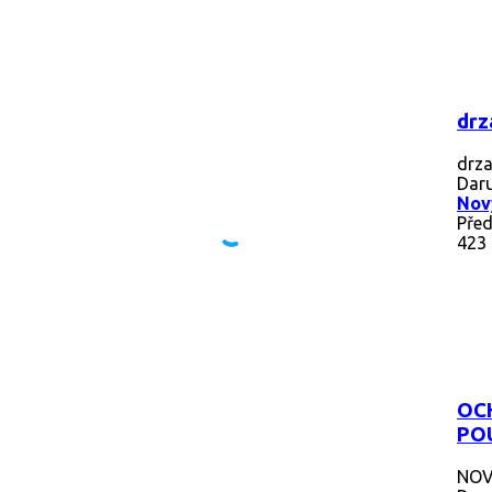
drz
drza
Daru
Nový
Před
423
OC
POU
NOV