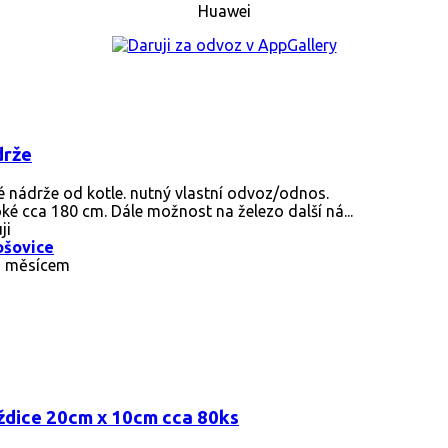
Huawei
rže
é nádrže od kotle. nutný vlastní odvoz/odnos.
ké cca 180 cm. Dále možnost na železo další ná...
ji
ošovice
d měsícem
ždice 20cm x 10cm cca 80ks