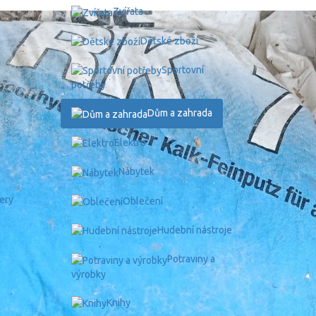
Zvířata
×
Dětské zboží
Sportovní
potřeby
Dům a zahrada
Elektro
Nábytek
Oblečení
Hudební nástroje
Potraviny a
výrobky
Knihy