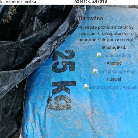
Inzerát č.
247018
12. 06. 2026
Darováno
Přijeli jste pozdě :( Inzerát byl
vymazán. S naší aplikací vám již
neunikne žádný nový inzerát.
iPhone, iPad.
Android
Huawei