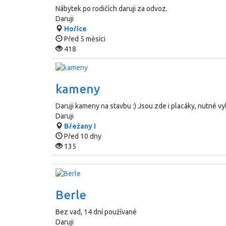
Nábytek po rodičích daruji za odvoz.
Daruji
Hořice
Před 5 měsíci
418
kameny
Daruji kameny na stavbu :) Jsou zde i placáky, nutné vy
Daruji
Břežany I
Před 10 dny
135
Berle
Bez vad, 14 dní používané
Daruji