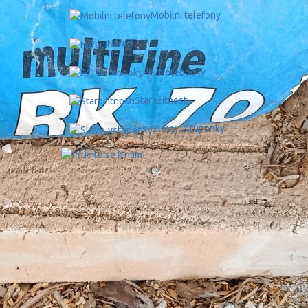
Mobilni telefony
Nářadí
PC, Notebooky
Starožitnosti
Slevy, vstupenky