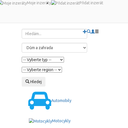
Moje inzeráty
Přidat inzerát
Hledej
Automobily
Motocykly