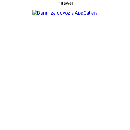
Huawei
 elegantním zámeckém stylu. Horní ozdobná č...
en, na výrobu skleníku, světlíku, verand...