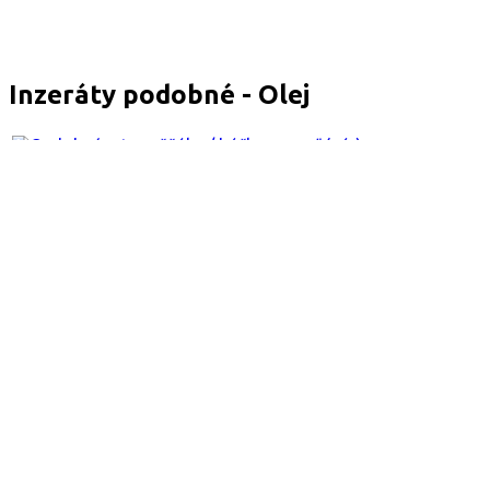
Inzeráty podobné - Olej
Ozdobné retro věšáky / háčky na zeď (pár)
Nabízím k výměně sadu 2 kusů krásných nástěnných věšáků v
Vyměním
Tábor
Před 3 dny
43
Dvojskla Za odvoz
Daruji zdarma za odvoz spoustu rozměrů dvojskel Ať už do ok
Daruji
Letkovice, Ivancice
Před 4 měsíci