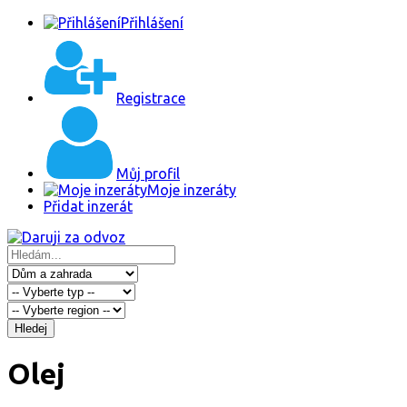
Přihlášení
Registrace
Můj profil
Moje inzeráty
Přidat inzerát
Hledej
Olej