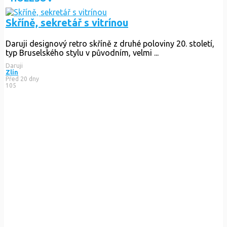
Skříně, sekretář s vitrínou
Daruji designový retro skříně z druhé poloviny 20. století,
typ Bruselského stylu v původním, velmi ...
Daruji
Zlín
Před 20 dny
105