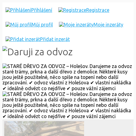
STARÉ
Přihlášení
Registrace
DŘEVO
Můj profil
Moje inzeráty
ZA
ODVOZ
Přidat inzerát
–
HOLEŠOV