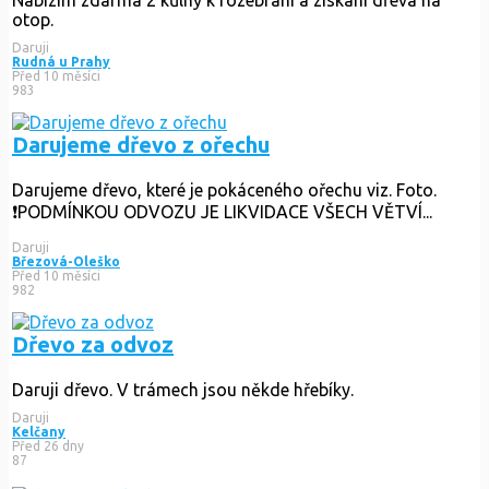
otop.
Daruji
Rudná u Prahy
Před 10 měsíci
983
Darujeme dřevo z ořechu
Darujeme dřevo, které je pokáceného ořechu viz. Foto.
❗️PODMÍNKOU ODVOZU JE LIKVIDACE VŠECH VĚTVÍ...
Daruji
Březová-Oleško
Před 10 měsíci
982
Dřevo za odvoz
Daruji dřevo. V trámech jsou někde hřebíky.
Daruji
Kelčany
Před 26 dny
87