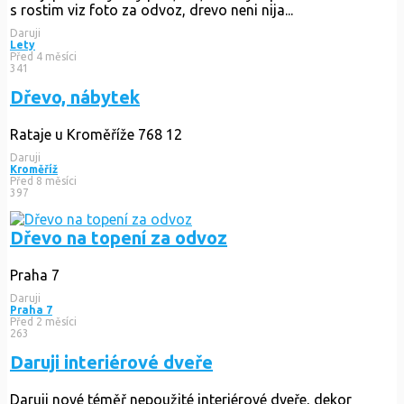
s rostim viz foto za odvoz, drevo neni nija...
Daruji
Lety
Před 4 měsíci
341
Dřevo, nábytek
Rataje u Kroměříže 768 12
Daruji
Kroměříž
Před 8 měsíci
397
Dřevo na topení za odvoz
Praha 7
Daruji
Praha 7
Před 2 měsíci
263
Daruji interiérové dveře
Daruji nové téměř nepoužité interiérové dveře, dekor