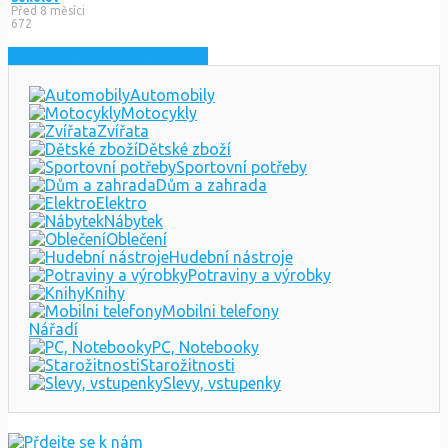
Před 8 měsíci
672
Zobrazit nejnovější inzeráty
Automobily
Motocykly
Zvířata
Dětské zboží
Sportovní potřeby
Dům a zahrada
Elektro
Nábytek
Oblečení
Hudební nástroje
Potraviny a výrobky
Knihy
Mobilni telefony
Nářadí
PC, Notebooky
Starožitnosti
Slevy, vstupenky