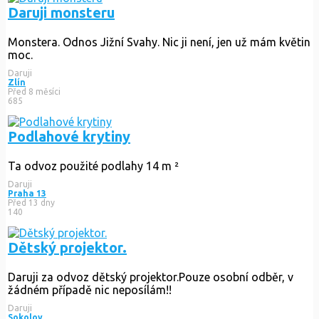
Daruji monsteru
Monstera. Odnos Jižní Svahy. Nic ji není, jen už mám květin
moc.
Daruji
Zlín
Před 8 měsíci
685
Podlahové krytiny
Ta odvoz použité podlahy 14 m ²
Daruji
Praha 13
Před 13 dny
140
Dětský projektor.
Daruji za odvoz dětský projektor.Pouze osobní odběr, v
žádném případě nic neposílám!!
Daruji
Sokolov