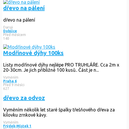
dřevo na pálení
dřevo na pálení
Daruji
Dobšice
Před měsícem
140
Modřínové dýhy 100ks
Listy modřínové dýhy nejlépe PRO TRUHLÁŘE. Cca 2m x
20-30cm. Je jich přibližně 100 kusů.. Část je n...
Vyměním
Praha 6
Před 9 měsíci
627
dřevo za odvoz
Vyměním několik let staré špalky třešňového dřeva za
kilovku zrnkové kávy.
Vyměním
Frýdek-Místek 1