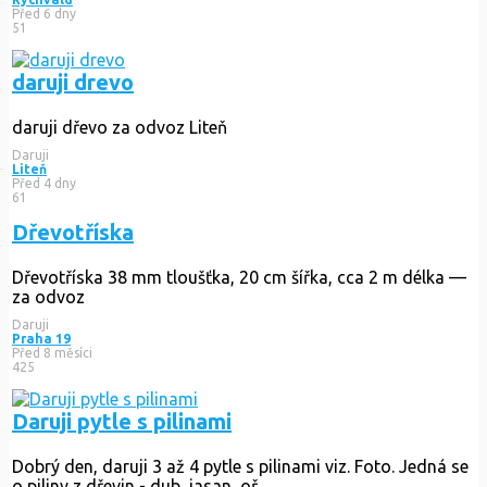
Před 6 dny
51
daruji drevo
daruji dřevo za odvoz Liteň
Daruji
Liteň
Před 4 dny
61
Dřevotříska
Dřevotříska 38 mm tloušťka, 20 cm šířka, cca 2 m délka —
za odvoz
Daruji
Praha 19
Před 8 měsíci
425
Daruji pytle s pilinami
Dobrý den, daruji 3 až 4 pytle s pilinami viz. Foto. Jedná se
o piliny z dřevin - dub, jasan, oř...