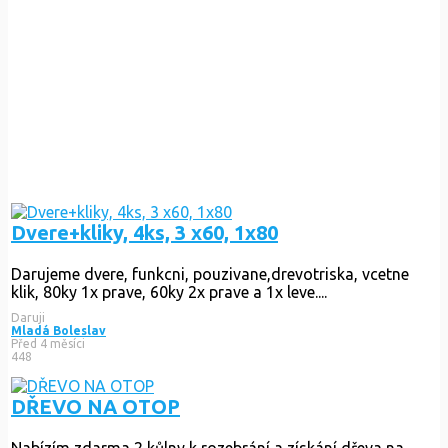
Dvere+kliky, 4ks, 3 x60, 1x80
Darujeme dvere, funkcni, pouzivane,drevotriska, vcetne
klik, 80ky 1x prave, 60ky 2x prave a 1x leve....
Daruji
Mladá Boleslav
Před 4 měsíci
448
DŘEVO NA OTOP
Nabízím zdarma 2 kůlny k rozebrání a získání dřeva na