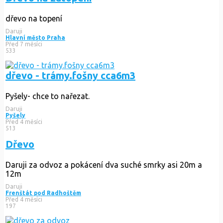
dřevo na topení
Daruji
Hlavní město Praha
Před 7 měsíci
533
dřevo - trámy.fošny cca6m3
Pyšely- chce to nařezat.
Daruji
Pyšely
Před 4 měsíci
513
Dřevo
Daruji za odvoz a pokácení dva suché smrky asi 20m a
12m
Daruji
Frenštát pod Radhoštěm
Před 4 měsíci
197