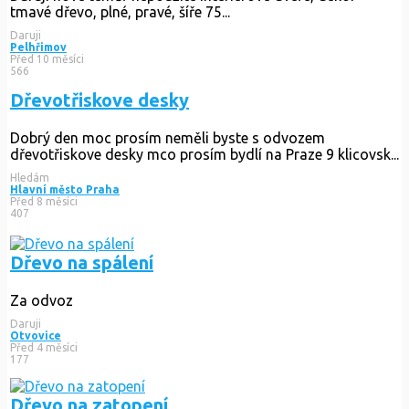
tmavé dřevo, plné, pravé, šíře 75...
Daruji
Pelhřimov
Před 10 měsíci
566
Dřevotřiskove desky
Dobrý den moc prosím neměli byste s odvozem
dřevotřiskove desky mco prosím bydlí na Praze 9 klicovsk...
Hledám
Hlavní město Praha
Před 8 měsíci
407
Dřevo na spálení
Za odvoz
Daruji
Otvovice
Před 4 měsíci
177
Dřevo na zatopení