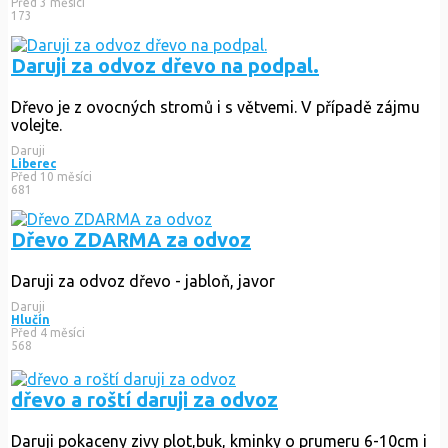
Před 3 měsíci
173
Daruji za odvoz dřevo na podpal.
Dřevo je z ovocných stromů i s větvemi. V případě zájmu
volejte.
Daruji
Liberec
Před 10 měsíci
681
Dřevo ZDARMA za odvoz
Daruji za odvoz dřevo - jabloň, javor
Daruji
Hlučín
Před 4 měsíci
568
dřevo a roští daruji za odvoz
Daruji pokaceny zivy plot,buk, kminky o prumeru 6-10cm i