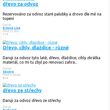
dřevo za odvoz
Rezervováno
za odvoz staré palubky a drovo dle mě na
topení
Daruji
Krásná Lípa
Před 25 dny
114
Dřevo, cihly, dlaždice - různé
Daruji za odvoz tyto latě, dřevo, dlaždice, cihly zkrátka
materiál, co mi tu zbyl po renovaci zahra...
Daruji
Sázava
Před 9 měsíci
854
dřevo ze střechy
Daruji za odvoz dřevo ze střechy
Daruji
Rychvald