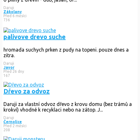
Daruji
Zákolany
Před 6 měsíci
736
palivove drevo suche
hromada suchych prken z pudy na topeni. pouze dnes a
zitra.
Daruji
Javor
Před 26 dny
167
Dřevo za odvoz
Daruji za vlastní odvoz dřevo z krovu domu (bez trámů a
krokví) vhodné k recyklaci nebo na zátop. J...
Daruji
Černolice
Před 2 měsíci
208