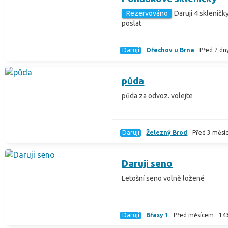
Rezervováno
Daruji 4 sklenič
poslat.
Daruji
Ořechov u Brna
Před 7 dn
půda
půda za odvoz. volejte
Daruji
Železný Brod
Před 3 měsíc
Daruji seno
Letošní seno volně ložené
Daruji
Břasy 1
Před měsícem
14