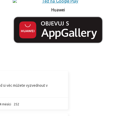
Huawei
d si věc můžete vyzvednout v
4 měsíci
252