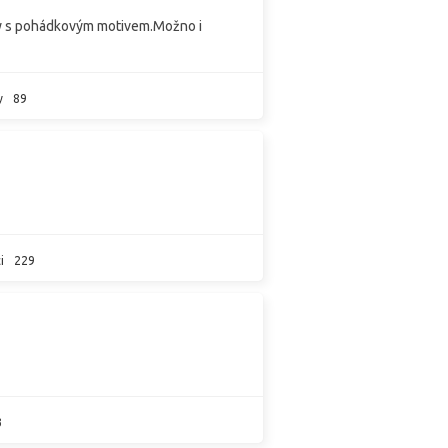
ky s pohádkovým motivem.Možno i
y
89
i
229
3