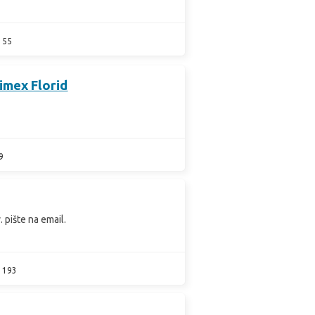
55
imex Florid
9
 pište na email.
193