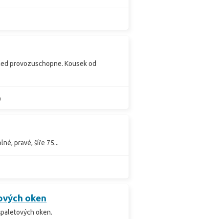
hned provozuschopne. Kousek od
0
é, pravé, šíře 75...
tových oken
špaletových oken.