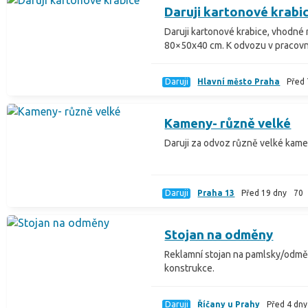
Daruji kartonové krabi
Daruji kartonové krabice, vhodné 
80×50x40 cm. K odvozu v pracovní
Daruji
Hlavní město Praha
Před 
Kameny- různě velké
Daruji za odvoz různě velké kame
Daruji
Praha 13
Před 19 dny
70
Stojan na odměny
Reklamní stojan na pamlsky/odmě
konstrukce.
Daruji
Říčany u Prahy
Před 4 dny