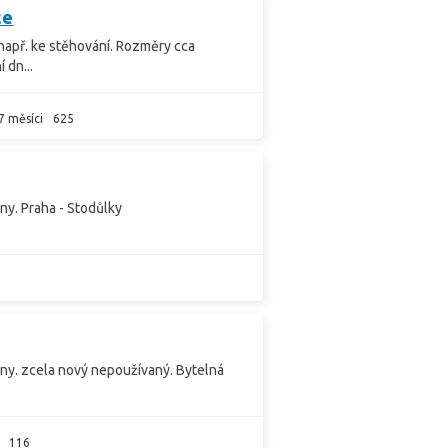
ce
např. ke stěhování. Rozměry cca
 dn...
7 měsíci
625
ny. Praha - Stodůlky
ny. zcela nový nepoužívaný. Bytelná
116