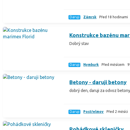
Daruji
Zámrsk
Před 18 hodinami
Konstrukce bazénu mar
Dobrý stav
Daruji
Nymburk
Před měsícem
9
Betony - daruji betony
dobrý den, daruji za odvoz betony.
Daruji
Postřelmov
Před 2 měsíci
Pohádkové skleničky