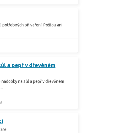
 potřebných při vaření. Poštou ani
3
ůl a pepř v dřevěném
é nádobky na sůl a pepř v dřevěném
..
28
ti
kafe