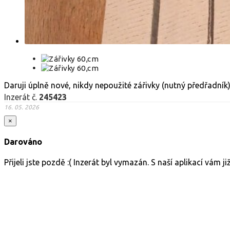
Daruji úplně nové, nikdy nepoužité zářivky (nutný předřadník)
Inzerát č.
245423
16. 05. 2026
×
Darováno
Přijeli jste pozdě :( Inzerát byl vymazán. S naší aplikací vám 