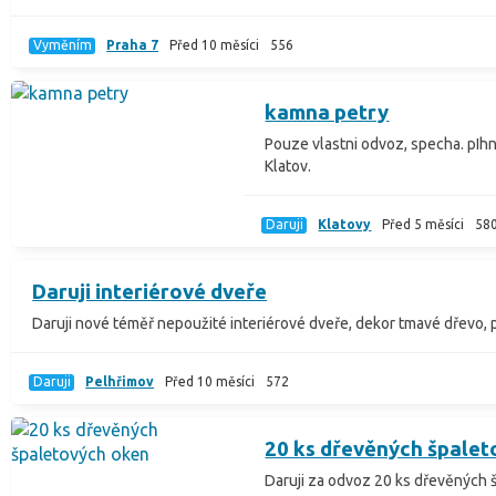
Vyměním
Praha 7
Před 10 měsíci
556
kamna petry
Pouze vlastni odvoz, specha. pI
Klatov.
Daruji
Klatovy
Před 5 měsíci
58
Daruji interiérové dveře
Daruji nové téměř nepoužité interiérové dveře, dekor tmavé dřevo, pln
Daruji
Pelhřimov
Před 10 měsíci
572
20 ks dřevěných špale
Daruji za odvoz 20 ks dřevěných 