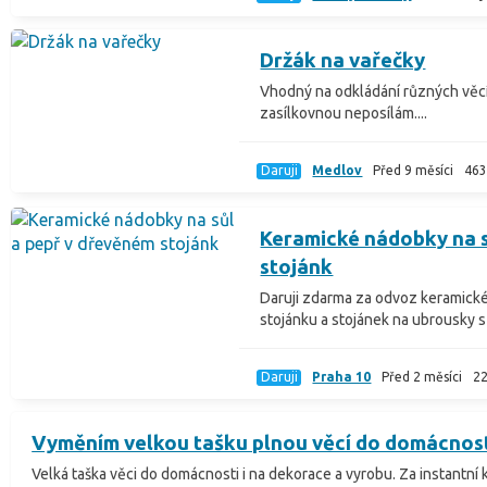
Držák na vařečky
Vhodný na odkládání různých věcí,
zasílkovnou neposílám....
Daruji
Medlov
Před 9 měsíci
46
Keramické nádobky na s
stojánk
Daruji zdarma za odvoz keramick
stojánku a stojánek na ubrousky s .
Daruji
Praha 10
Před 2 měsíci
2
Vyměním velkou tašku plnou věcí do domácnos
Velká taška věci do domácnosti i na dekorace a vyrobu. Za instantní 