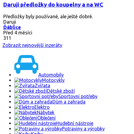
Daruji předložky do koupelny a na WC
Předložky byly používané, ale ještě dobré.
Daruji
Ďáblice
Před 4 měsíci
311
Zobrazit nejnovější inzeráty
Automobily
Motocykly
Zvířata
Dětské zboží
Sportovní potřeby
Dům a zahrada
Elektro
Nábytek
Oblečení
Hudební nástroje
Potraviny a výrobky