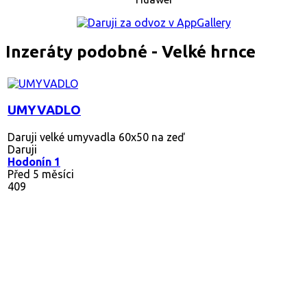
Inzeráty podobné - Velké hrnce
UMYVADLO
Daruji velké umyvadla 60x50 na zeď
Daruji
Hodonín 1
Před 5 měsíci
409