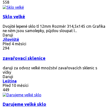
558
Sklo velké
Dvojité lepené sklo tl 12mm Rozměr 314,5x145 cm Grafika
ne něm jsou samolepky, půjdou sloupat I...
Daruji
Jíloviště
Před 4 měsíci
294
zavařovací sklenice
daruji za odvoz velké množství zavařovacích sklenic s
víčky
Daruji
Leština
Před 10 měsíci
449
Darujeme velké sklo