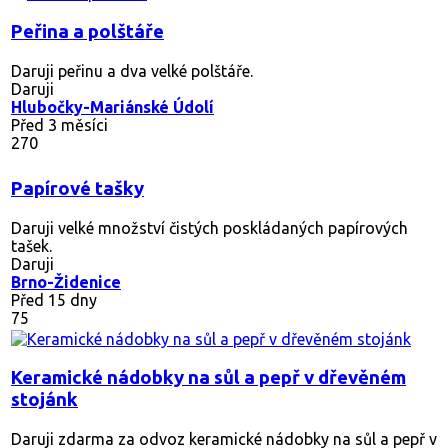
Peřina a polštáře
Daruji peřinu a dva velké polštáře.
Daruji
Hlubočky-Mariánské Údolí
Před 3 měsíci
270
Papírové tašky
Daruji velké množství čistých poskládaných papírových
tašek.
Daruji
Brno-Židenice
Před 15 dny
75
Keramické nádobky na sůl a pepř v dřevěném
stojánk
Daruji zdarma za odvoz keramické nádobky na sůl a pepř v