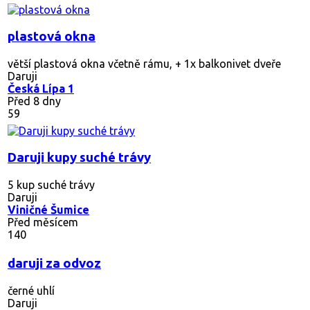
plastová okna
větší plastová okna včetně rámu, + 1x balkonivet dveře
Daruji
Česká Lípa 1
Před 8 dny
59
Daruji kupy suché trávy
5 kup suché trávy
Daruji
Viničné Šumice
Před měsícem
140
daruji za odvoz
černé uhlí
Daruji