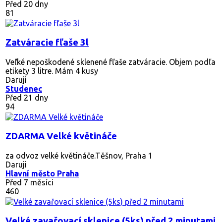
Před 20 dny
81
Zatváracie fľaše 3l
Veľké nepoškodené sklenené fľaše zatváracie. Objem podľa
etikety 3 litre. Mám 4 kusy
Daruji
Studenec
Před 21 dny
94
ZDARMA Velké květináče
za odvoz velké květináče.Těšnov, Praha 1
Daruji
Hlavní město Praha
Před 7 měsíci
460
Velké zavařovací sklenice (5ks) před 2 minutami