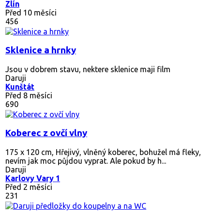
Zlín
Před 10 měsíci
456
Sklenice a hrnky
Jsou v dobrem stavu, nektere sklenice maji film
Daruji
Kunštát
Před 8 měsíci
690
Koberec z ovčí vlny
175 x 120 cm, Hřejivý, vlněný koberec, bohužel má fleky,
nevím jak moc půjdou vyprat. Ale pokud by h...
Daruji
Karlovy Vary 1
Před 2 měsíci
231