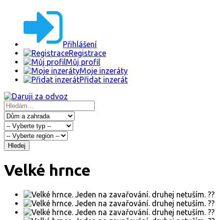
Přihlášení
Registrace
Můj profil
Moje inzeráty
Přidat inzerát
Hledej
Velké hrnce