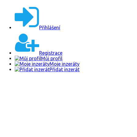
Přihlášení
Registrace
Můj profil
Moje inzeráty
Přidat inzerát
Hledej
Krytina šindel - znovu