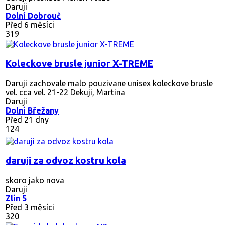
Daruji
Dolní Dobrouč
Před 6 měsíci
319
Koleckove brusle junior X-TREME
Daruji zachovale malo pouzivane unisex koleckove brusle
vel. cca vel. 21-22 Dekuji, Martina
Daruji
Dolní Břežany
Před 21 dny
124
daruji za odvoz kostru kola
skoro jako nova
Daruji
Zlín 5
Před 3 měsíci
320