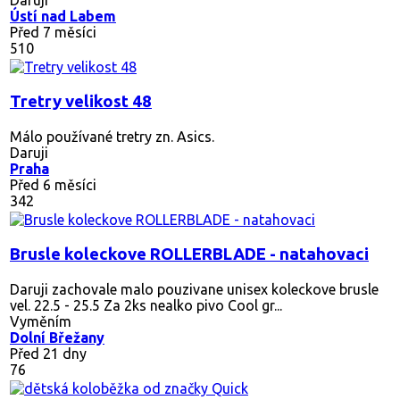
Ústí nad Labem
Před 7 měsíci
510
Tretry velikost 48
Málo používané tretry zn. Asics.
Daruji
Praha
Před 6 měsíci
342
Brusle koleckove ROLLERBLADE - natahovaci
Daruji zachovale malo pouzivane unisex koleckove brusle
vel. 22.5 - 25.5 Za 2ks nealko pivo Cool gr...
Vyměním
Dolní Břežany
Před 21 dny
76