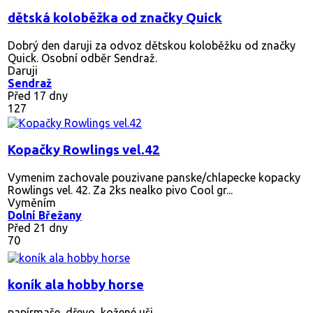
dětská koloběžka od značky Quick
Dobrý den daruji za odvoz dětskou koloběžku od značky
Quick. Osobní odběr Sendraž.
Daruji
Sendraž
Před 17 dny
127
Kopačky Rowlings vel.42
Vymenim zachovale pouzivane panske/chlapecke kopacky
Rowlings vel. 42. Za 2ks nealko pivo Cool gr...
Vyměním
Dolní Břežany
Před 21 dny
70
koník ala hobby horse
papírmaše, dřevo, kožené uši