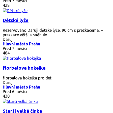
Před 7 měsíci
428
Dětské lyže
Rezervováno
Daruji dětské lyže, 90 cm s prezkacema. +
prezkace větší a sněhule.
Daruji
Hlavní město Praha
Před 7 měsíci
484
florbalova hokejka
florbalova hokejka pro deti
Daruji
Hlavní město Praha
Před 6 měsíci
430
Starší velká činka