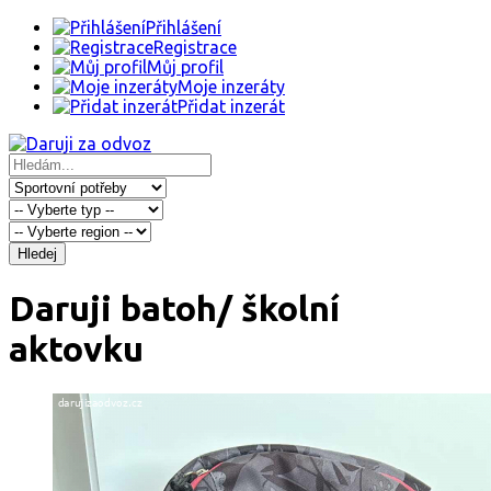
Přihlášení
Registrace
Můj profil
Moje inzeráty
Přidat inzerát
Hledej
Daruji batoh/ školní
aktovku