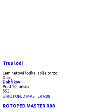
Trup lodi
Laminátová loďka, spíše torzo.
Daruji
Dobříkov
Před 10 měsíci
552
ROTOPED MASTER R08