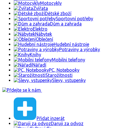
Motocykly
Zvířata
Dětské zboží
Sportovní potřeby
Dům a zahrada
Elektro
Nábytek
Oblečení
Hudební nástroje
Potraviny a výrobky
Knihy
Mobilni telefony
Nářadí
PC, Notebooky
Starožitnosti
Slevy, vstupenky
Přidat inzerát
Daruji za odvoz