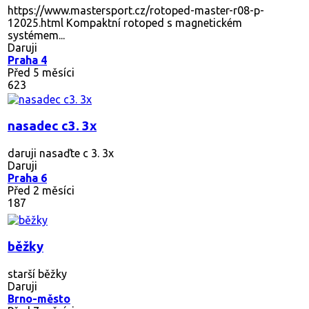
https://www.mastersport.cz/rotoped-master-r08-p-
12025.html Kompaktní rotoped s magnetickém
systémem...
Daruji
Praha 4
Před 5 měsíci
623
nasadec c3. 3x
daruji nasaďte c 3. 3x
Daruji
Praha 6
Před 2 měsíci
187
běžky
starší běžky
Daruji
Brno-město