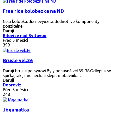
Free ride kolobezka na ND
Cela kolobka. Jiz nevyuzita. Jednotlive komponenty
pouzitelne.
Daruji
Bílovice nad Svitavou
Před 5 měsíci
399
Brusle vel.36
Daruji brusle po synovi.Byly posuvné vel.35-38.Odlepila se
špička,tak jsme nechali slepit u obuvníka...
Daruji
Dobrovíz
Před 5 měsíci
248
Jógamatka