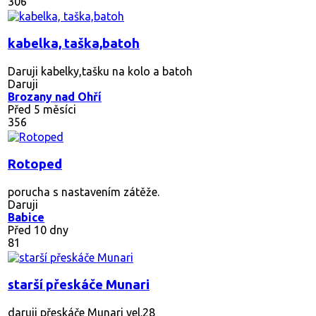
306
kabelka, taška,batoh
Daruji kabelky,tašku na kolo a batoh
Daruji
Brozany nad Ohří
Před 5 měsíci
356
Rotoped
porucha s nastavením zátěže.
Daruji
Babice
Před 10 dny
81
starší přeskáče Munari
daruji přeskáče Munari vel.28