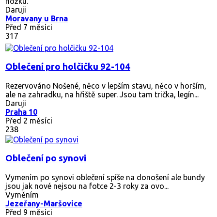
nožku.
Daruji
Moravany u Brna
Před 7 měsíci
317
Oblečení pro holčičku 92-104
Rezervováno
Nošené, něco v lepším stavu, něco v horším,
ale na zahradku, na hřiště super. Jsou tam trička, legín...
Daruji
Praha 10
Před 2 měsíci
238
Oblečení po synovi
Vymením po synovi oblečení spíše na donošení ale bundy
jsou jak nové nejsou na fotce 2-3 roky za ovo...
Vyměním
Jezeřany-Maršovice
Před 9 měsíci