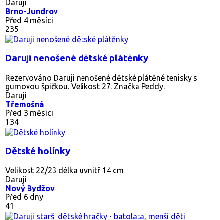
Daruji
Brno-Jundrov
Před 4 měsíci
235
Daruji nenošené dětské plátěnky
Rezervováno
Daruji nenošené dětské plátěné tenisky s
gumovou špičkou. Velikost 27. Značka Peddy.
Daruji
Třemošná
Před 3 měsíci
134
Dětské holínky
Velikost 22/23 délka uvnitř 14 cm
Daruji
Nový Bydžov
Před 6 dny
41