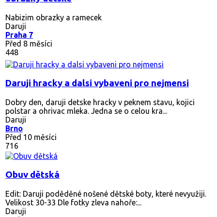
Nabizim obrazky a ramecek
Daruji
Praha 7
Před 8 měsíci
448
Daruji hracky a dalsi vybaveni pro nejmensi
Dobry den, daruji detske hracky v peknem stavu, kojici
polstar a ohrivac mleka. Jedna se o celou kra...
Daruji
Brno
Před 10 měsíci
716
Obuv dětská
Edit: Daruji poděděné nošené dětské boty, které nevyužiji.
Velikost 30-33 Dle fotky zleva nahoře:...
Daruji