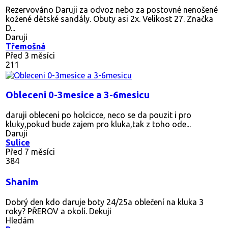
Rezervováno
Daruji za odvoz nebo za postovné nenošené
kožené dětské sandály. Obuty asi 2x. Velikost 27. Značka
D...
Daruji
Třemošná
Před 3 měsíci
211
Obleceni 0-3mesice a 3-6mesicu
daruji obleceni po holcicce, neco se da pouzit i pro
kluky,pokud bude zajem pro kluka,tak z toho ode...
Daruji
Sulice
Před 7 měsíci
384
Shanim
Dobrý den kdo daruje boty 24/25a oblečení na kluka 3
roky? PŘEROV a okolí. Dekuji
Hledám