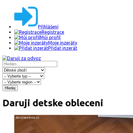
Přihlášení
Registrace
Můj profil
Moje inzeráty
Přidat inzerát
Hledej
Daruji detske obleceni