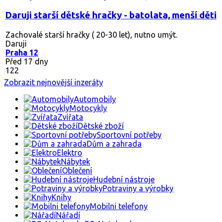
Daruji starší dětské hračky - batolata, menší děti
Zachovalé starší hračky ( 20-30 let), nutno umýt.
Daruji
Praha 12
Před 17 dny
122
Zobrazit nejnovější inzeráty
Automobily
Motocykly
Zvířata
Dětské zboží
Sportovní potřeby
Dům a zahrada
Elektro
Nábytek
Oblečení
Hudební nástroje
Potraviny a výrobky
Knihy
Mobilni telefony
Nářadí