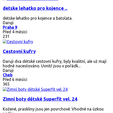
detske lehatko pro kojence ..
detske lehatko pro kojence a batolata.
Daruji
Praha 9
Před 4 měsíci
231
Cestovní kufry
Daruji dva dětské cestovní kufry, byly kvalitní, ale už mají
hodně nacestováno. Uvnitř jsou v pořádk...
Daruji
Cheb
Před 6 měsíci
365
Zimní boty dětské Superfit vel. 24
Kožené, praskliny jsou jen povrchové. Vhodné na úzkou