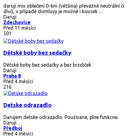
daruji mix oblečení 0-6m (většina) převážně neutrální či
dívčí, v případě domluvy je možné i kousek ...
Daruji
Zdechovice
Před 11 měsíci
501
Dětské boby bez sedačky
Dětské boby bez sedačky a bez brzdiček
Daruji
Praha 8
Před 4 měsíci
216
Detske odrazadlo
Darujem detske odrazadlo. Pouzivane, plne funkcne.
Daruji
Předboj
Před 4 měsíci