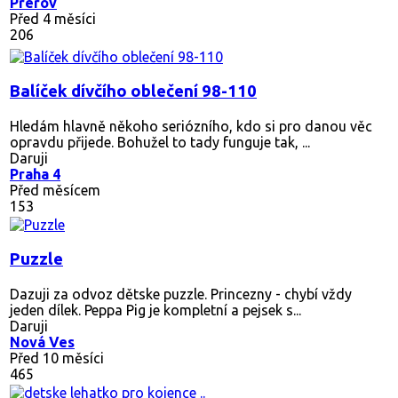
Prerov
Před 4 měsíci
206
Balíček dívčího oblečení 98-110
Hledám hlavně někoho seriózního, kdo si pro danou věc
opravdu přijede. Bohužel to tady funguje tak, ...
Daruji
Praha 4
Před měsícem
153
Puzzle
Dazuji za odvoz dětske puzzle. Princezny - chybí vždy
jeden dílek. Peppa Pig je kompletní a pejsek s...
Daruji
Nová Ves
Před 10 měsíci
465