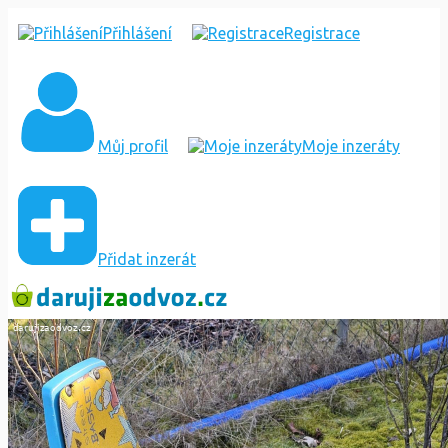
SEDAČKA
Přihlášení
Registrace
NA
KOLO
Můj profil
Moje inzeráty
Přidat inzerát