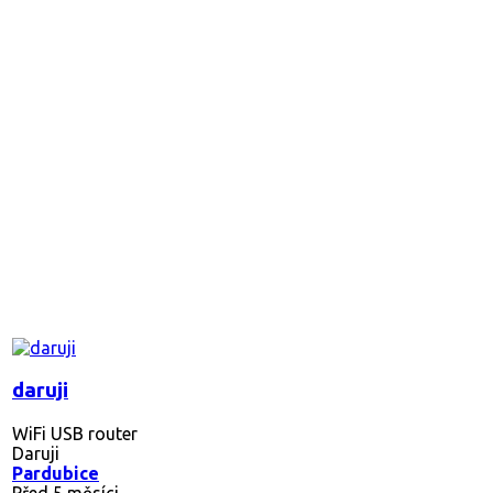
daruji
WiFi USB router
Daruji
Pardubice
Před 5 měsíci