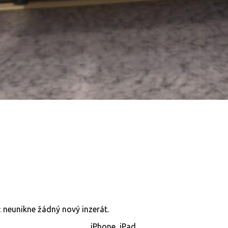
již neunikne žádný nový inzerát.
iPhone, iPad.