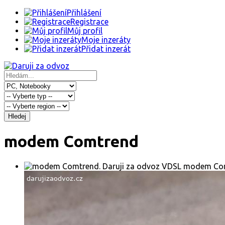
Přihlášení
Registrace
Můj profil
Moje inzeráty
Přidat inzerát
Hledej
modem Comtrend