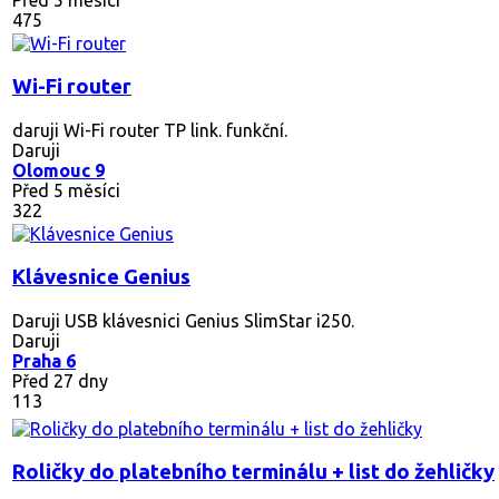
475
Wi-Fi router
daruji Wi-Fi router TP link. funkční.
Daruji
Olomouc 9
Před 5 měsíci
322
Klávesnice Genius
Daruji USB klávesnici Genius SlimStar i250.
Daruji
Praha 6
Před 27 dny
113
Roličky do platebního terminálu + list do žehličky