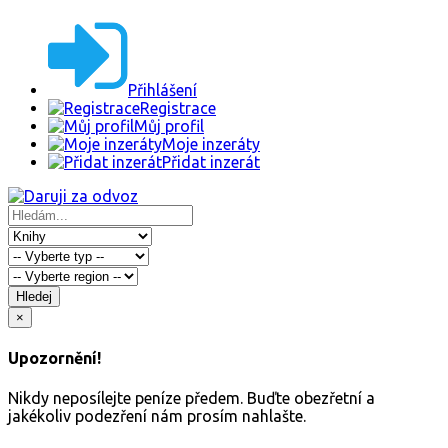
Přihlášení
Registrace
Můj profil
Moje inzeráty
Přidat inzerát
Hledej
×
Upozornění!
Nikdy neposílejte peníze předem. Buďte obezřetní a
jakékoliv podezření nám prosím nahlašte.