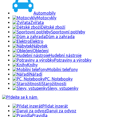
Automobily
Motocykly
Zvířata
Dětské zboží
Sportovní potřeby
Dům a zahrada
Elektro
Nábytek
Oblečení
Hudební nástroje
Potraviny a výrobky
Knihy
Mobilni telefony
Nářadí
PC, Notebooky
Starožitnosti
Slevy, vstupenky
Přidat inzerát
Daruji za odvoz
Pravidla